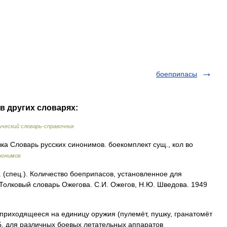
боеприпасы
в других словарях:
ческий словарь-справочник
ка Словарь русских синонимов. боекомплект сущ., кол во
нонимов
спец.). Количество боеприпасов, установленное для
олковый словарь Ожегова. С.И. Ожегов, Н.Ю. Шведова. 1949
приходящееся на единицу оружия (пулемёт, пушку, гранатомёт
. Б. для различных боевых летательных аппаратов