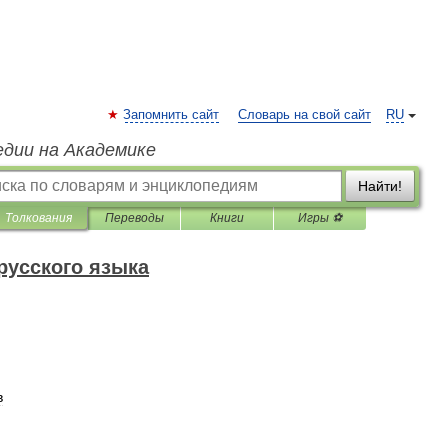
Запомнить сайт
Словарь на свой сайт
RU
едии на Академике
Найти!
Толкования
Переводы
Книги
Игры ⚽
русского языка
в