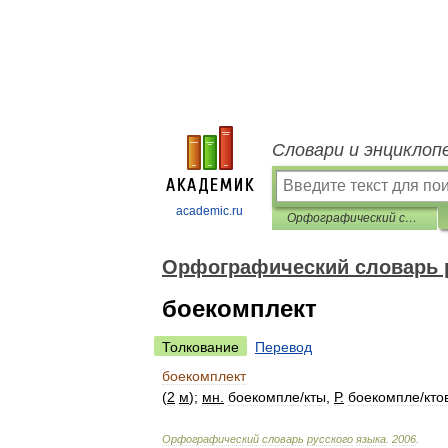
Словари и энциклоп
academic.ru
Орфографический словарь русского языка
Орфографический словарь 
боекомплект
Толкование
Перевод
боекомплект
(
2
м
);
мн
.
боекомпл
е
/
кты
,
Р
.
боекомпл
е
/
кто
Орфографический
словарь
русского
языка
.
2006
.