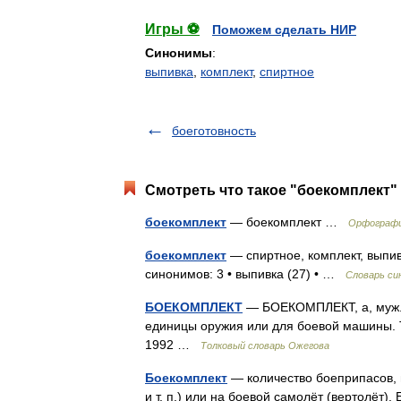
Игры ⚽
Поможем сделать НИР
Синонимы
:
выпивка
,
комплект
,
спиртное
боеготовность
Смотреть что такое "боекомплект" 
боекомплект
— боекомплект …
Орфографи
боекомплект
— спиртное, комплект, выпив
синонимов: 3 • выпивка (27) • …
Словарь си
БОЕКОМПЛЕКТ
— БОЕКОМПЛЕКТ, а, муж. (
единицы оружия или для боевой машины. Т
1992 …
Толковый словарь Ожегова
Боекомплект
— количество боеприпасов, 
и т. п.) или на боевой самолёт (вертолёт)