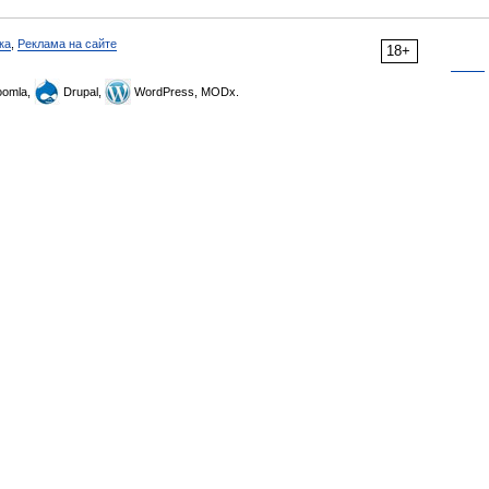
ка
,
Реклама на сайте
18+
omla,
Drupal,
WordPress, MODx.