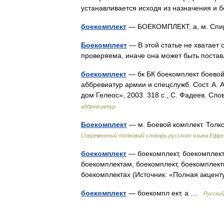
устанавливается исходя из назначения 
боекомплект
— БОЕКОМПЛЕКТ, а, м. Спи
Боекомплект
— В этой статье не хватает
проверяема, иначе она может быть поста
боекомплект
— бк БК боекомплект боевой
аббревиатур армии и спецслужб. Сост. А.
дом Гелеос», 2003. 318 с., С. Фадеев. 
аббревиатур
Боекомплект
— м. Боевой комплект. Тол
Современный толковый словарь русского языка Ефр
боекомплект
— боекомплект, боекомплект
боекомплектам, боекомплект, боекомплект
боекомплектах (Источник: «Полная акцен
боекомплект
— боекомпл ект, а …
Русски