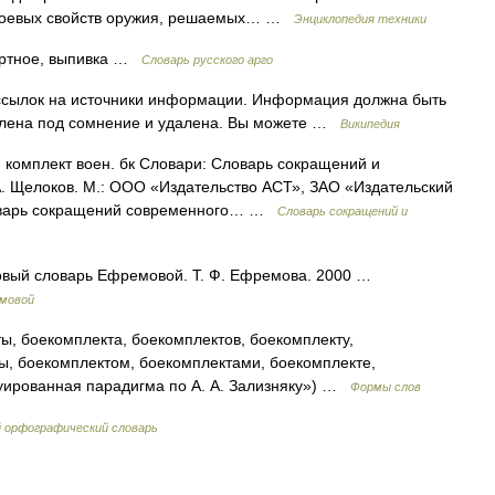
и боевых свойств оружия, решаемых… …
Энциклопедия техники
ртное, выпивка …
Словарь русского арго
 ссылок на источники информации. Информация должна быть
влена под сомнение и удалена. Вы можете …
Википедия
 комплект воен. бк Словари: Словарь сокращений и
 А. Щелоков. М.: ООО «Издательство АСТ», ЗАО «Издательский
Словарь сокращений современного… …
Словарь сокращений и
ковый словарь Ефремовой. Т. Ф. Ефремова. 2000 …
емовой
ы, боекомплекта, боекомплектов, боекомплекту,
ы, боекомплектом, боекомплектами, боекомплекте,
туированная парадигма по А. А. Зализняку») …
Формы слов
й орфографический словарь