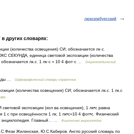
люксембургский
 в других словарях:
ции (количества освещения) СИ; обозначается лк·с.
ЛЮКС СЕКУНДА, единица световой экспозиции (количества
 обозначается лк.с. 1 лк·с = 10 4 фот·с …
Энциклопедический
кунды …
Орфографический словарь-справочник
зиции (количества освещения) СИ; обозначается лк.с. 1 лк.с
варь
И световой экспозиции (кол ва освещения); 1 лк•с равна
 1 с при освещённости 1 лк; 1 лк•с=10 4 фот•с. Физический
кая энциклопедия. Главный… …
Физическая энциклопедия
М.С.Фези Жилинская, Ю.С.Кабиров. Англо русский словарь по