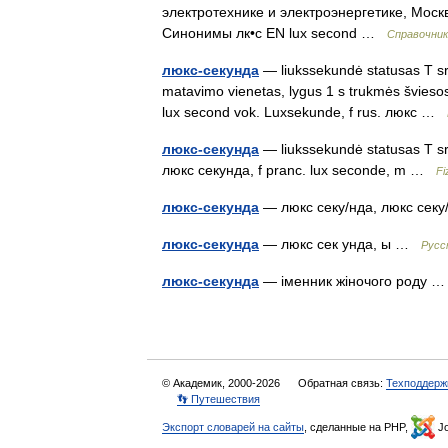
электротехнике и электроэнергетике, Москв
Синонимы лк•с EN lux second …
Справочник
люкс-секунда
— liukssekundė statusas T srit
matavimo vienetas, lygus 1 s trukmės šviesos e
lux second vok. Luxsekunde, f rus. люкс …
люкс-секунда
— liukssekundė statusas T srit
люкс секунда, f pranc. lux seconde, m …
Fi
люкс-секунда
— люкс секу/нда, люкс се
люкс-секунда
— люкс сек унда, ы …
Русс
люкс-секунда
— іменник жіночого роду
© Академик, 2000-2026
Обратная связь:
Техподдерж
👣 Путешествия
Экспорт словарей на сайты
, сделанные на PHP,
Jo