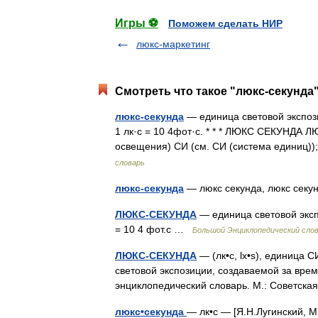
Игры ⚽
Поможем сделать НИР
люкс-маркетинг
Смотреть что такое "люкс-секунда"
люкс-секунда
— единица световой экспози
1 лк·с = 10 4фот·с. * * * ЛЮКС СЕКУНДА 
освещения) СИ (см. СИ (система единиц));
словарь
люкс-секунда
— люкс секунда, люкс се
ЛЮКС-СЕКУНДА
— единица световой экспо
= 10 4 фот.с …
Большой Энциклопедический сло
ЛЮКС-СЕКУНДА
— (лк•с, lx•s), единица С
световой экспозиции, создаваемой за время
энциклопедический словарь. М.: Советс
люкс•секунда
— лк•с — [Я.Н.Лугинский, 