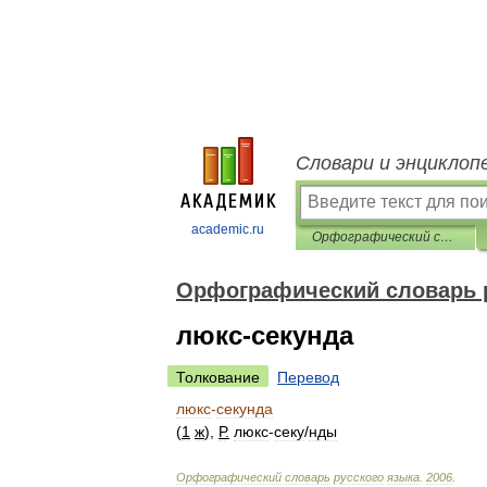
Словари и энциклоп
academic.ru
Орфографический словарь русского языка
Орфографический словарь 
люкс-секунда
Толкование
Перевод
люкс
-
секунда
(
1
ж
),
Р
.
люкс
-
сек
у
/
нды
Орфографический
словарь
русского
языка
.
2006
.