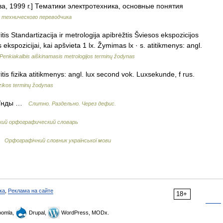
а, 1999 г.] Тематики электротехника, основные понятия
 технического переводчика
is Standartizacija ir metrologija apibrėžtis Šviesos ekspozicijos
kspozicijai, kai apšvieta 1 lx. Žymimas lx · s. atitikmenys: angl.
Penkiakalbis aiškinamasis metrologijos terminų žodynas
is fizika atitikmenys: angl. lux second vok. Luxsekunde, f rus.
zikos terminų žodynas
ку/нды …
Слитно. Раздельно. Через дефис.
кий орфографический словарь
 …
Орфографічний словник української мови
ка
,
Реклама на сайте
18+
omla,
Drupal,
WordPress, MODx.