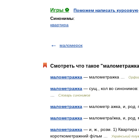
Игры ⚽
Поможем написать курсовую
Синонимы
:
квартира
маломерок
Смотреть что такое "малометражка
малометражка
— малометражка …
Орфог
малометражка
— сущ., кол во синонимов: 
…
Словарь синонимов
малометражка
— малометр ажка, и, род. 
малометражка
— малометра/жка, и, род.
малометражка
— и, ж., розм. 1) Квартир
короткометражний фільм …
Український тлу