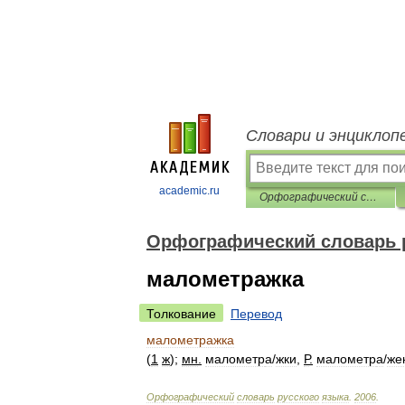
Словари и энциклоп
academic.ru
Орфографический словарь русского языка
Орфографический словарь 
малометражка
Толкование
Перевод
малометражка
(
1
ж
);
мн
.
малометр
а
/
жки
,
Р
.
малометр
а
/
же
Орфографический
словарь
русского
языка
.
2006
.