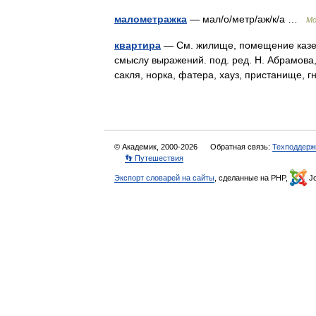
малометражка
— мал/о/метр/аж/к/а …
Мо
квартира
— См. жилище, помещение казен
смыслу выражений. под. ред. Н. Абрамова,
сакля, норка, фатера, хауз, пристанище, 
© Академик, 2000-2026
Обратная связь:
Техподдерж
👣 Путешествия
Экспорт словарей на сайты
, сделанные на PHP,
Jo