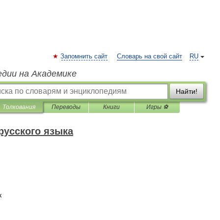
Запомнить сайт
Словарь на свой сайт
RU
едии на Академике
Найти!
Толкования
Переводы
Книги
Игры ⚽
русского языка
к