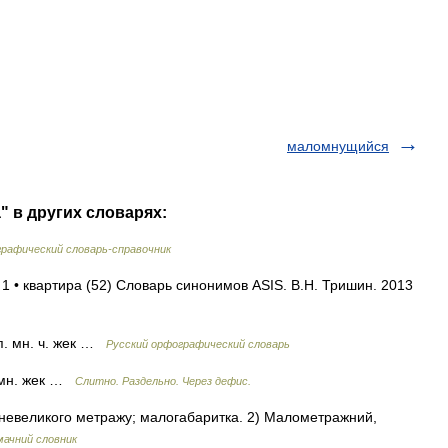
маломнущийся
" в других словарях:
рафический словарь-справочник
1 • квартира (52) Словарь синонимов ASIS. В.Н. Тришин. 2013
п. мн. ч. жек …
Русский орфографический словарь
 мн. жек …
Слитно. Раздельно. Через дефис.
а невеликого метражу; малогабаритка. 2) Малометражний,
мачний словник