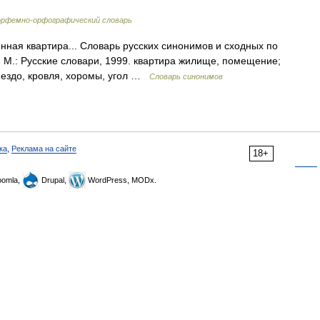
рфемно-орфографический словарь
ная квартира... Словарь русских синонимов и сходных по
 М.: Русские словари, 1999. квартира жилище, помещение;
гнездо, кровля, хоромы, угол …
Словарь синонимов
ка
,
Реклама на сайте
18+
omla,
Drupal,
WordPress, MODx.