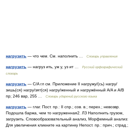
нагрузить
— что чем. См. наполнить …
Словарь управления
нагрузить
— нагруз ить, уж у, уз ит …
Русский орфографический
словарь
нагрузить
— C/A гл см. Приложение II нагружу/(сь) нагру/
зишь(ся) нагру/зят(ся) нагру/женный и нагружённый A/A и A/B
пр; 246 вар, 255 …
Словарь ударений русского языка
нагрузить
— глаг. Пост. пр.: II спр.; сов. в.; перех.; невозвр.
Подошла баржа, чем то нагруженная2. ЛЗ Наполнить грузом,
загрузить. Словообразовательный анализ, Морфемный анализ:
Для увеличения кликните на картинку Непост. пр.: прич.; страд.;