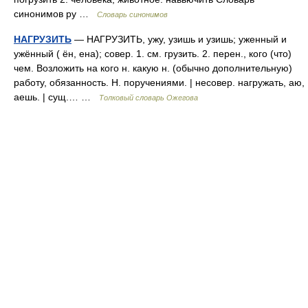
синонимов ру …
Словарь синонимов
НАГРУЗИТЬ
— НАГРУЗИТЬ, ужу, узишь и узишь; уженный и
ужённый ( ён, ена); совер. 1. см. грузить. 2. перен., кого (что)
чем. Возложить на кого н. какую н. (обычно дополнительную)
работу, обязанность. Н. поручениями. | несовер. нагружать, аю,
аешь. | сущ.… …
Толковый словарь Ожегова