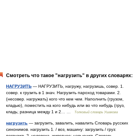
Смотреть что такое "нагрузить" в других словарях:
НАГРУЗИТЬ
— НАГРУЗИТЬ, нагружу, нагрузишь, совер. 1.
совер. к грузить в 1 знач. Нагрузить пароход товарами. 2.
(несовер. нагружать) кого что кем чем. Наполнить (грузом,
кладью), поместить на кого нибудь или во что нибудь (груз,
кладь; разница между 1 и 2… …
Толковый словарь Ушакова
нагрузить
— загрузить, завалить, навалить Словарь русских
синонимов. нагрузить 1. / воз, машину: загрузить / груз:
погрузить 2. человека, животное: навьючить Словарь