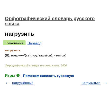
Орфографический словарь русского
языка
нагрузить
Толкование
Перевод
нагрузить
(
II
), нагруж
у/
(сь), -р
у/
зишь(ся), -зят(ся)
Орфографический словарь русского языка
.
2006
.
Игры ⚽
Поможем написать курсовую
нагружённый
нагрузиться