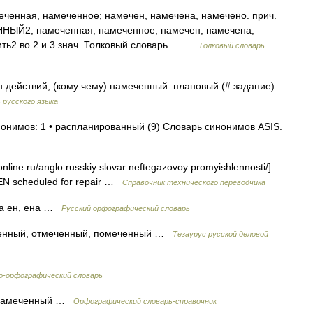
енная, намеченное; намечен, намечена, намечено. прич.
ЕННЫЙ2, намеченная, намеченное; намечен, намечена,
тить2 во 2 и 3 знач. Толковый словарь… …
Толковый словарь
действий, (кому чему) намеченный. плановый (# задание).
 русского языка
нонимов: 1 • распланированный (9) Словарь синонимов ASIS.
online.ru/anglo russkiy slovar neftegazovoy promyishlennosti/]
N scheduled for repair …
Справочник технического переводчика
ма ен, ена …
Русский орфографический словарь
ченный, отмеченный, помеченный …
Тезаурус русской деловой
-орфографический словарь
 намеченный …
Орфографический словарь-справочник