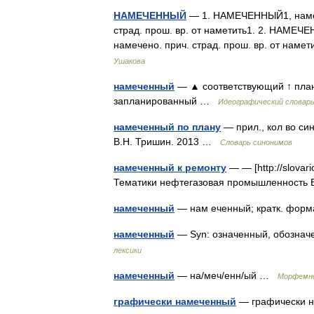
НАМЕЧЕННЫЙ
— 1. НАМЕЧЕННЫЙ1, намеч
страд. прош. вр. от наметить1. 2. НАМЕЧ
намечено. прич. страд. прош. вр. от наме
Ушакова
намеченный
— ▲ соответствующий ↑ план 
запланированный …
Идеографический словарь
намеченный по плану
— прил., кол во си
В.Н. Тришин. 2013 …
Словарь синонимов
намеченный к ремонту
— — [http://slovari
Тематики нефтегазовая промышленность E
намеченный
— нам еченный; кратк. фор
намеченный
— Syn: означенный, обозна
лексики
намеченный
— на/меч/енн/ый …
Морфемно
графически намеченный
— графически