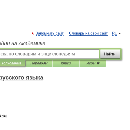
Запомнить сайт
Словарь на свой сайт
RU
едии на Академике
Найти!
Толкования
Переводы
Книги
Игры ⚽
русского языка
ены