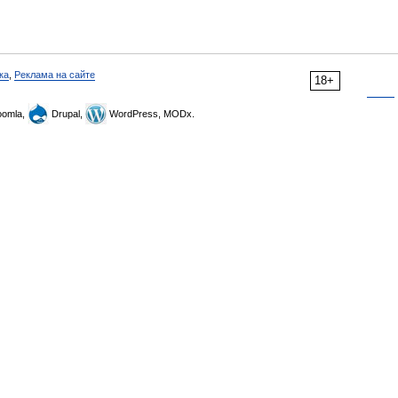
ка
,
Реклама на сайте
18+
omla,
Drupal,
WordPress, MODx.