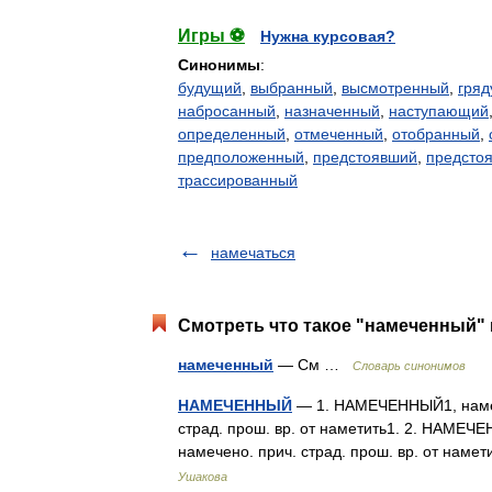
Игры ⚽
Нужна курсовая?
Синонимы
:
будущий
,
выбранный
,
высмотренный
,
гря
набросанный
,
назначенный
,
наступающий
определенный
,
отмеченный
,
отобранный
,
предположенный
,
предстоявший
,
предсто
трассированный
намечаться
Смотреть что такое "намеченный" 
намеченный
— См …
Словарь синонимов
НАМЕЧЕННЫЙ
— 1. НАМЕЧЕННЫЙ1, намеч
страд. прош. вр. от наметить1. 2. НАМЕЧ
намечено. прич. страд. прош. вр. от наме
Ушакова