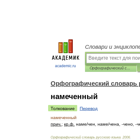
Словари и энциклоп
academic.ru
Орфографический словарь русского языка
Орфографический словарь 
намеченный
Толкование
Перевод
намеченный
прич
.
;
кр
.
ф
.
нам
е
/
чен
,
нам
е
/
чена
, -
чено
, -
ч
Орфографический
словарь
русского
языка
.
2006
.