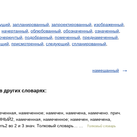
дущий
,
запланированный
,
запроектированный
,
изображенный
,
,
начертанный
,
облюбованный
,
обозначенный
,
означенный
,
очеркнутый
,
подобранный
,
помеченный
,
преднамеченный
,
ящий
,
присмотренный
,
следующий
,
спланированный
,
намешанный
в других словарях:
енная, намеченное; намечен, намечена, намечено. прич.
ЕННЫЙ2, намеченная, намеченное; намечен, намечена,
тить2 во 2 и 3 знач. Толковый словарь… …
Толковый словарь