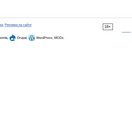
ка
,
Реклама на сайте
18+
omla,
Drupal,
WordPress, MODx.