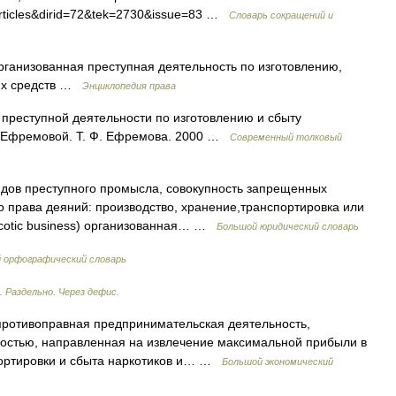
n=Articles&dirid=72&tek=2730&issue=83 …
Словарь сокращений и
 организованная преступная деятельность по изготовлению,
ких средств …
Энциклопедия права
преступной деятельности по изготовлению и сбыту
ь Ефремовой. Т. Ф. Ефремова. 2000 …
Современный толковый
дов преступного промысла, совокупность запрещенных
 права деяний: производство, хранение,транспортировка или
narcotic business) организованная… …
Большой юридический словарь
й орфографический словарь
 Раздельно. Через дефис.
ротивоправная предпринимательская деятельность,
остью, направленная на извлечение максимальной прибыли в
портировки и сбыта наркотиков и… …
Большой экономический