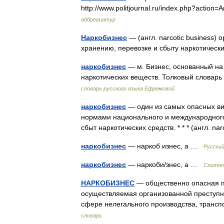
http://www.politjournal.ru/index.php?actio
аббревиатур
Наркобизнес
— (англ. narcotic business)
хранению, перевозке и сбыту наркотичес
наркобизнес
— м. Бизнес, основанный на 
наркотических веществ. Толковый словар
словарь русского языка Ефремовой
наркобизнес
— один из самых опасных ви
нормами национального и международного
сбыт наркотических средств. * * * (англ. 
наркобизнес
— наркоб изнес, а …
Русски
наркобизнес
— наркоби/знес, а …
Слитно.
НАРКОБИЗНЕС
— общественно опасная п
осуществляемая организованной преступн
сфере нелегального производства, транс
словарь