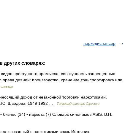
наркодиспансер
в других словарях:
видов преступного промысла, совокупность запрещенных
 права деяний: производство, хранение,транспортировка или
 словарь
приносящий доход от незаконной торговли наркотиками.
 Н.Ю. Шведова. 1949 1992 …
Толковый словарь Ожегова
• бизнес (34) • наркота (7) Словарь синонимов ASIS. В.Н.
ес, связанный с наркотиками связь Источник: