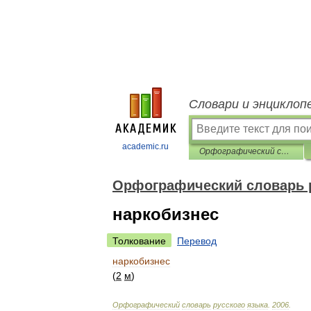
Словари и энциклоп
academic.ru
Орфографический словарь русского языка
Орфографический словарь 
наркобизнес
Толкование
Перевод
наркобизнес
(
2
м
)
Орфографический
словарь
русского
языка
.
2006
.