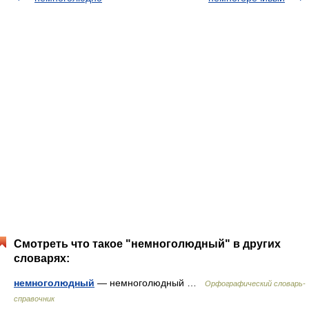
Смотреть что такое "немноголюдный" в других
словарях:
немноголюдный
— немноголюдный …
Орфографический словарь-
справочник