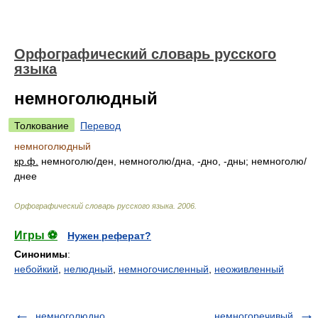
Орфографический словарь русского
языка
немноголюдный
Толкование
Перевод
немноголюдный
кр.ф.
немногол
ю/
ден, немногол
ю/
дна, -дно, -дны; немногол
ю/
днее
Орфографический словарь русского языка
.
2006
.
Игры ⚽
Нужен реферат?
Синонимы
:
небойкий
,
нелюдный
,
немногочисленный
,
неоживленный
немноголюдно
немногоречивый