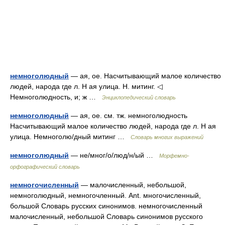
немноголюдный
— ая, ое. Насчитывающий малое количество
людей, народа где л. Н ая улица. Н. митинг. ◁
Немноголюдность, и; ж …
Энциклопедический словарь
немноголюдный
— ая, ое. см. тж. немноголюдность
Насчитывающий малое количество людей, народа где л. Н ая
улица. Немноголю/дный митинг …
Словарь многих выражений
немноголюдный
— не/мног/о/люд/н/ый …
Морфемно-
орфографический словарь
немногочисленный
— малочисленный, небольшой,
немноголюдный, немногочленный. Ant. многочисленный,
большой Словарь русских синонимов. немногочисленный
малочисленный, небольшой Словарь синонимов русского