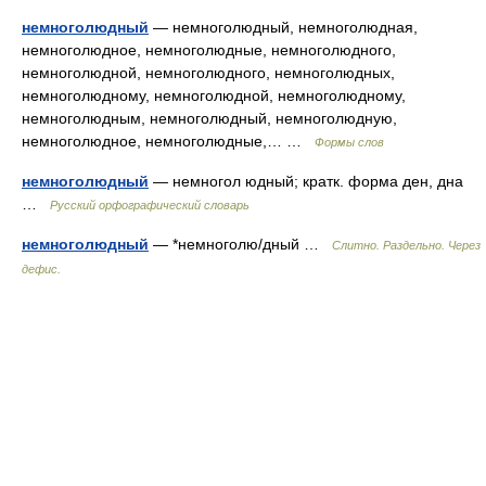
немноголюдный
— немноголюдный, немноголюдная,
немноголюдное, немноголюдные, немноголюдного,
немноголюдной, немноголюдного, немноголюдных,
немноголюдному, немноголюдной, немноголюдному,
немноголюдным, немноголюдный, немноголюдную,
немноголюдное, немноголюдные,… …
Формы слов
немноголюдный
— немногол юдный; кратк. форма ден, дна
…
Русский орфографический словарь
немноголюдный
— *немноголю/дный …
Слитно. Раздельно. Через
дефис.