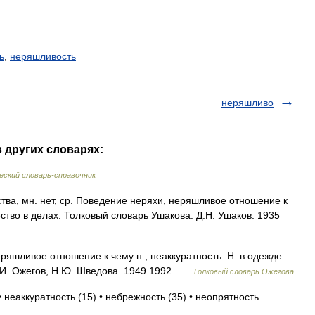
ь
,
неряшливость
неряшливо
 других словарях:
ский словарь-справочник
, мн. нет, ср. Поведение неряхи, неряшливое отношение к
тво в делах. Толковый словарь Ушакова. Д.Н. Ушаков. 1935
шливое отношение к чему н., неаккуратность. Н. в одежде.
С.И. Ожегов, Н.Ю. Шведова. 1949 1992 …
Толковый словарь Ожегова
• неаккуратность (15) • небрежность (35) • неопрятность …