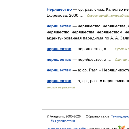
Неряшество
— ср. разг. сниж. Качество н
Ефремова. 2000 …
Современный толковый сло
неряшество
— неряшество, неряшества, н
неряшество, неряшества, неряшеством, н
акцентуированная парадигма по А. А. За
неряшество
— нер яшество, а …
Русский 
неряшество
— неря/шество, а …
Слитно. 
неряшество
— а; ср. Разг. = Неряшливост
неряшество
— а; ср.; разг. = неряшливо
многих выражений
© Академик, 2000-2026
Обратная связь:
Техподдерж
👣 Путешествия