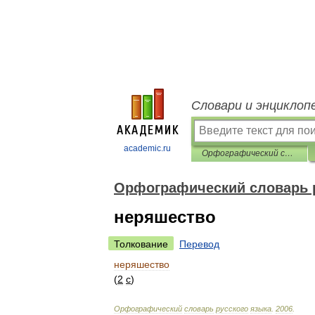
Словари и энциклоп
academic.ru
Орфографический словарь русского языка
Орфографический словарь 
неряшество
Толкование
Перевод
неряшество
(
2
с
)
Орфографический
словарь
русского
языка
.
2006
.