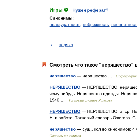
Игры ⚽
Нужен реферат?
Синонимы
:
неаккуратность
,
небрежность
,
неопрятност
неряха
Смотреть что такое "неряшество" в
неряшество
— неряшество …
Орфографиче
НЕРЯШЕСТВО
— НЕРЯШЕСТВО, неряшества
чему нибудь. Неряшество одежды. Неряшес
1940 …
Толковый словарь Ушакова
НЕРЯШЕСТВО
— НЕРЯШЕСТВО, а, ср. Неря
Н. в работе. Толковый словарь Ожегова. 
неряшество
— сущ., кол во синонимов: 4 
Словарь синонимов