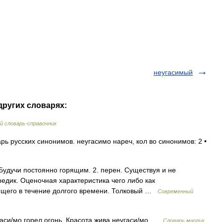
неугасимый
других словарях:
 словарь-справочник
ь русских синонимов. неугасимо нареч, кол во синонимов: 2 •
. Будучи постоянно горящим. 2. перен. Существуя и не
редик. Оценочная характеристика чего либо как
ющего в течение долгого времени. Толковый …
Современный
гаси/мо горел огонь. Красота жива неугаси/мо …
Словарь многих