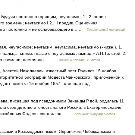
. Будучи постоянно горящим; неугасимо I 1.. 2. перен.
о времени; неугасимо I 2.. II предик. Оценочная
ющего постоянно и не ослабевающего в… …
Современный толковый
 неугасимое; неугасим, неугасима, неугасимо (книжн.). 1.
я пальцы, снимал нагар с неугасимых лампад.» А.Н.Толстой. 2.
ого времени, постоянно… …
Толковый словарь Ушакова
 Алексей Николаевич, известный поэт. Родился 15 ноября
авторитетной биографии Модеста Чайковского , приложенной к
рждает пометка 15 ноября 1857 , стоящая под… …
ва, писавшая под псевдонимом Зенеиды Р вой, родилась 11
ела свое детство и юность на юге России, в Екатеринославле,
 Михайлович Фадеев, состоял на… …
Большая биографическая
сами в Козьмодемьянском, Ядринском, Чебоксарском и