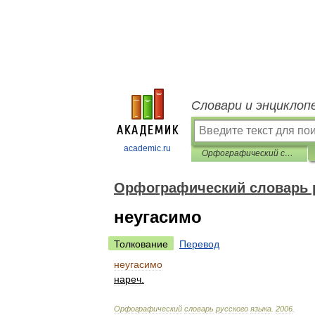
Словари и энциклоп
academic.ru
Орфографический словарь русского языка
Орфографический словарь 
неугасимо
Толкование
Перевод
неугасимо
нареч
.
Орфографический
словарь
русского
языка
.
2006
.