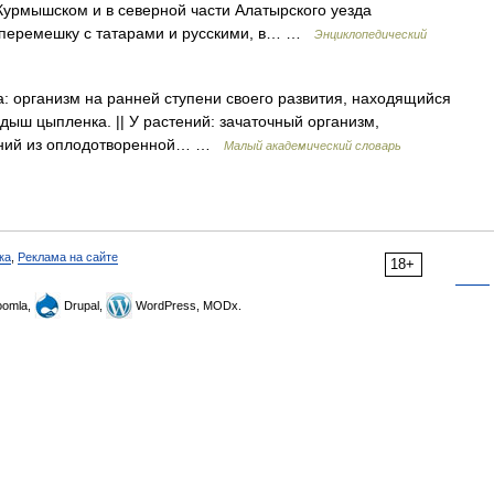
 Курмышском и в северной части Алатырского уезда
вперемешку с татарами и русскими, в… …
Энциклопедический
а: организм на ранней ступени своего развития, находящийся
дыш цыпленка. || У растений: зачаточный организм,
ений из оплодотворенной… …
Малый академический словарь
ка
,
Реклама на сайте
18+
omla,
Drupal,
WordPress, MODx.