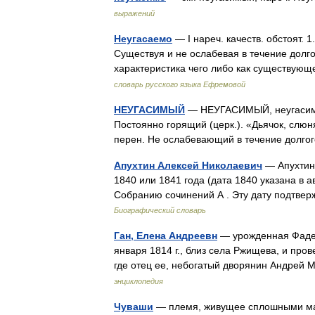
выражений
Неугасаемо
— I нареч. качеств. обстоят. 1
Существуя и не ослабевая в течение долгог
характеристика чего либо как существу
словарь русского языка Ефремовой
НЕУГАСИМЫЙ
— НЕУГАСИМЫЙ, неугасимая,
Постоянно горящий (церк.). «Дьячок, слюн
перен. Не ослабевающий в течение долг
Апухтин Алексей Николаевич
— Апухтин,
1840 или 1841 года (дата 1840 указана в 
Собранию сочинений А . Эту дату подтве
Биографический словарь
Ган, Елена Андреевн
— урожденная Фадее
января 1814 г., близ села Ржищева, и пров
где отец ее, небогатый дворянин Андрей
энциклопедия
Чуваши
— племя, живущее сплошными мас