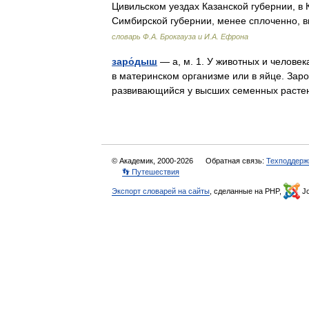
Цивильском уездах Казанской губернии, в
Симбирской губернии, менее сплоченно, 
словарь Ф.А. Брокгауза и И.А. Ефрона
заро́дыш
— а, м. 1. У животных и человек
в материнском организме или в яйце. Заро
развивающийся у высших семенных раст
© Академик, 2000-2026
Обратная связь:
Техподдерж
👣 Путешествия
Экспорт словарей на сайты
, сделанные на PHP,
Jo