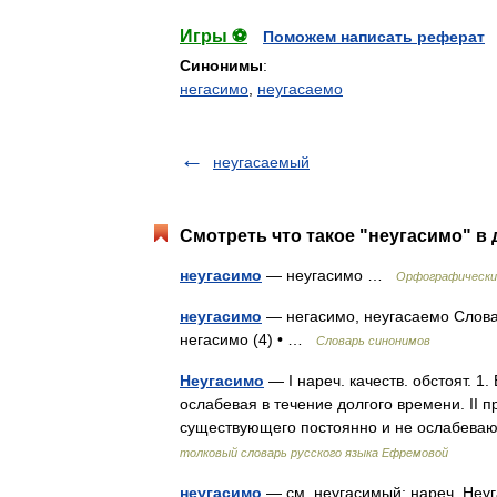
Игры ⚽
Поможем написать реферат
Синонимы
:
негасимо
,
неугасаемо
неугасаемый
Смотреть что такое "неугасимо" в 
неугасимо
— неугасимо …
Орфографический
неугасимо
— негасимо, неугасаемо Словар
негасимо (4) • …
Словарь синонимов
Неугасимо
— I нареч. качеств. обстоят. 1
ослабевая в течение долгого времени. II п
существующего постоянно и не ослабева
толковый словарь русского языка Ефремовой
неугасимо
— см. неугасимый; нареч. Неу