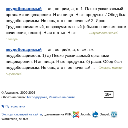
неудобоваримый
— ая, ое; рим, а, о. 1. Плохо усваиваемый
органами пищеварения. Н ая пища. Н ые продукты. / Обед был
неудобоваримым. Не ешь, это н ое печенье! 2. Ирон.
Труднопонимаемый, невразумительный (обычно о письменном
сочинении, тексте). Н ая статья. Н ые… …
Энциклопедический
словарь
неудобоваримый
— ая, ое; ри/м, а, о. см. тж.
неудобоваримость 1) а) Плохо усваиваемый органами
пищеварения. Н ая пища. Н ые продукты. б) расш. Обед был
неудобоваримым. Не ешь, это н ое печенье! …
Словарь многих
выражений
© Академик, 2000-2026
18+
Обратная связь:
Техподдержка
,
Реклама на сайте
👣 Путешествия
Экспорт словарей на сайты
, сделанные на PHP,
Joomla,
Drupal,
WordPress, MODx.