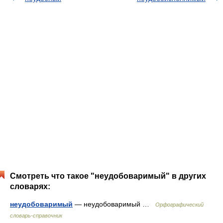
Смотреть что такое "неудобоваримый" в других
словарях:
неудобоваримый
— неудобоваримый …
Орфографический
словарь-справочник