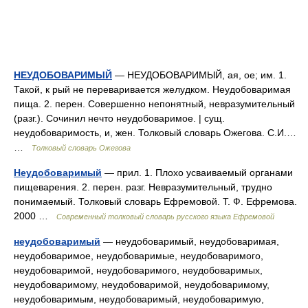
НЕУДОБОВАРИМЫЙ
— НЕУДОБОВАРИМЫЙ, ая, ое; им. 1.
Такой, к рый не переваривается желудком. Неудобоваримая
пища. 2. перен. Совершенно непонятный, невразумительный
(разг.). Сочинил нечто неудобоваримое. | сущ.
неудобоваримость, и, жен. Толковый словарь Ожегова. С.И.…
…
Толковый словарь Ожегова
Неудобоваримый
— прил. 1. Плохо усваиваемый органами
пищеварения. 2. перен. разг. Невразумительный, трудно
понимаемый. Толковый словарь Ефремовой. Т. Ф. Ефремова.
2000 …
Современный толковый словарь русского языка Ефремовой
неудобоваримый
— неудобоваримый, неудобоваримая,
неудобоваримое, неудобоваримые, неудобоваримого,
неудобоваримой, неудобоваримого, неудобоваримых,
неудобоваримому, неудобоваримой, неудобоваримому,
неудобоваримым, неудобоваримый, неудобоваримую,