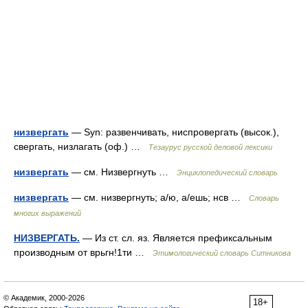
низвергать
— Syn: развенчивать, ниспровергать (высок.),
свергать, низлагать (оф.) …
Тезаурус русской деловой лексики
низвергать
— см. Низвергнуть …
Энциклопедический словарь
низвергать
— см. низвергнуть; а/ю, а/ешь; нсв …
Словарь
многих выражений
НИЗВЕРГАТЬ.
— Из ст. сл. яз. Является префиксальным
производным от врьгн!1ти …
Этимологический словарь Ситникова
© Академик, 2000-2026
18+