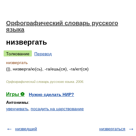
Орфографический словарь русского
языка
низвергать
Толкование
Перевод
низвергать
(
I
), низверг
а/
ю(сь), -г
а/
ешь(ся), -г
а/
ют(ся)
Орфографический словарь русского языка
.
2006
.
Игры ⚽
Нужно сделать НИР?
Антонимы
:
увенчивать
,
посадить на царствование
низведший
низвергаться