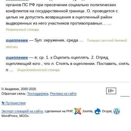
органов ПС РФ при пресечении социально политических
конфликтов на государственной границе. О. проводится с
целью не допустить возвращения в оцепленный район
выдворенных из него участников противоправных… …
Пограничный словарь
оцепление
— Syn: окружение, среда …
Тезаурус русской деловой
лексики
оцепление
— я; ср. 1. к Оцепить оцеплять. 2. Отряд,
оцепляющий кого , что л. Стоять в оцеплении. Поставить, снять
о …
Энциклопедический словарь
© Академик, 2000-2026
18+
Обратная связь:
Техподдержка
,
Реклама на сайте
👣 Путешествия
Экспорт словарей на сайты
, сделанные на PHP,
Joomla,
Drupal,
WordPress, MODx.