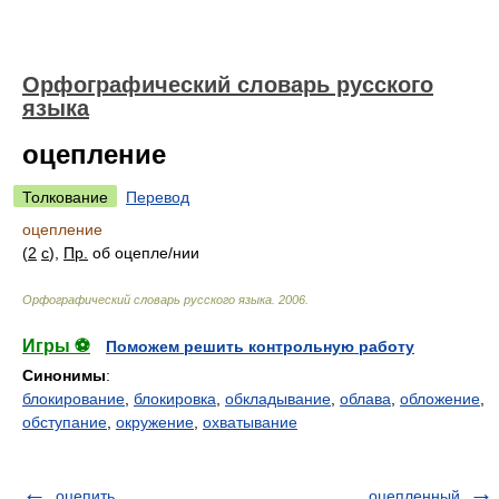
Орфографический словарь русского
языка
оцепление
Толкование
Перевод
оцепление
(
2
с
),
Пр.
об оцепл
е/
нии
Орфографический словарь русского языка
.
2006
.
Игры ⚽
Поможем решить контрольную работу
Синонимы
:
блокирование
,
блокировка
,
обкладывание
,
облава
,
обложение
,
обступание
,
окружение
,
охватывание
оцепить
оцепленный