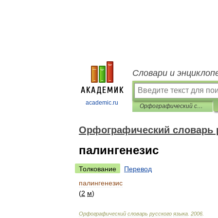
Словари и энциклоп
academic.ru
Орфографический словарь русского языка
Орфографический словарь 
палингенезис
Толкование
Перевод
палингенезис
(
2
м
)
Орфографический
словарь
русского
языка
.
2006
.