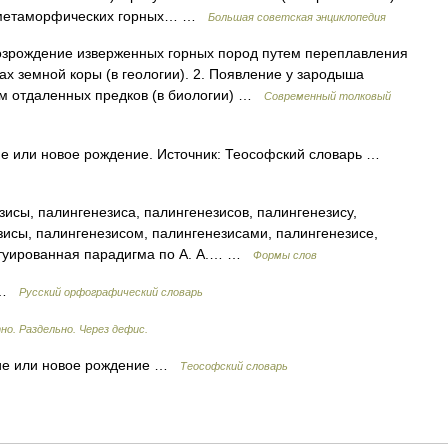
и метаморфических горных… …
Большая советская энциклопедия
озрождение изверженных горных пород путем переплавления
нах земной коры (в геологии). 2. Появление у зародыша
ам отдаленных предков (в биологии) …
Современный толковый
 или новое рождение. Источник: Теософский словарь …
исы, палингенезиса, палингенезисов, палингенезису,
зисы, палингенезисом, палингенезисами, палингенезисе,
нтуированная парадигма по А. А.… …
Формы слов
) …
Русский орфографический словарь
но. Раздельно. Через дефис.
ние или новое рождение …
Теософский словарь