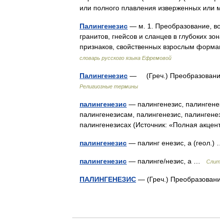
или полного плавления изверженных ил
Палингенезис
— м. 1. Преобразование, в
гранитов, гнейсов и сланцев в глубоких зо
признаков, свойственных взрослым форм
словарь русского языка Ефремовой
Палингенезис
— (Греч.) Преобразование
Религиозные термины
палингенезис
— палингенезис, палингенез
палингенезисам, палингенезис, палингене
палингенезисах (Источник: «Полная акце
палингенезис
— палинг енезис, а (геол.
палингенезис
— палинге/незис, а …
Слит
ПАЛИНГЕНЕЗИС
— (Греч.) Преобразова