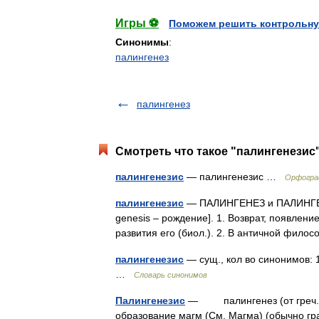
Игры ⚽
Поможем решить контрольну
Синонимы
:
палингенез
палингенез
Смотреть что такое "палингенезис"
палингенезис
— палингенезис …
Орфогра
палингенезис
— ПАЛИНГЕНЕЗ и ПАЛИНГЕНЕЗИ
genesis – рождение]. 1. Возврат, появлен
развития его (биол.). 2. В античной фи
палингенезис
— сущ., кол во синонимов: 1
…
Словарь синонимов
Палингенезис
— палингенез (от греч. pá
образование магм (См. Магма) (обычно гра