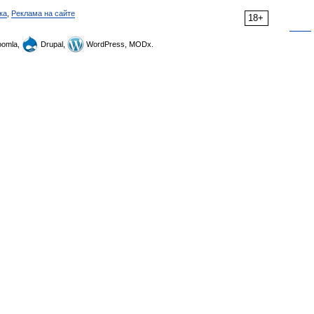
ка
,
Реклама на сайте
18+
omla,
Drupal,
WordPress, MODx.