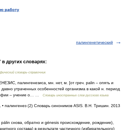
ю работу
палингенетический
 в других словарях:
фический словарь-справочник
С, палингенезиса, мн. нет, м. [от греч. palin – опять и
ие давно утраченных особенностей организма в какой н. период
лософии – учение о… …
Словарь иностранных слов русского языка
 • палингенез (2) Словарь синонимов ASIS. В.Н. Тришин. 2013
lin снова, обратно и génesis происхождение, рождение),
нитного состава) в результате частичного (избирательного)