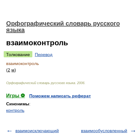
Орфографический словарь русского
языка
взаимоконтроль
Толкование
Перевод
взаимоконтроль
(
2
м
)
Орфографический словарь русского языка
.
2006
.
Игры ⚽
Поможем написать реферат
Синонимы
:
контроль
взаимоисключающий
взаимообусловленный