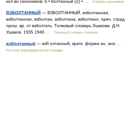
кол во синонимов: 6 • болтанный (2) • …
Словарь синонимов
ВЗБОЛТАННЫЙ
— ВЗБОЛТАННЫЙ, взболтанная,
взболтанное; взболтан, взболтана, взболтано. прич. страд.
прош. вр. от взболтать. Толковый словарь Ушакова. Д.Н.
Ушаков. 1935 1940 …
Толковый словарь Ушакова
взболтанный
— взб олтанный; кратк. форма ан, ана …
Русский орфографический словарь