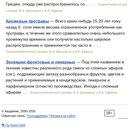
Грецию, откуда уже распространилось по… …
Энциклопедический
словарь Ф.А. Брокгауза и И.А. Ефрона
Хромовые протравы
— Всего каких нибудь 15 20 лет тому
назад X. соли имели весьма ограниченное употребление как
протравы; в течение же этого сравнительно очень небольшого
промежутка времени они получили настолько широкое
распространение и применяются так часто в… …
Энциклопедический словарь Ф.А. Брокгауза и И.А. Ефрона
Эссенции фруктовые и ликерные
— Под этим названием в
технике известны различного рода смеси из сложных эфиров
(см.), подражающие запаху разнообразных фруктов, цветов и
растений и применяемые в кондитерском, ликерном и
парфюмерном (отчасти) производствах. Иногда к сложным
эфирам …
Энциклопедический словарь Ф.А. Брокгауза и И.А. Ефрона
© Академик, 2000-2026
18+
Обратная связь:
Техподдержка
,
Реклама на сайте
👣 Путешествия