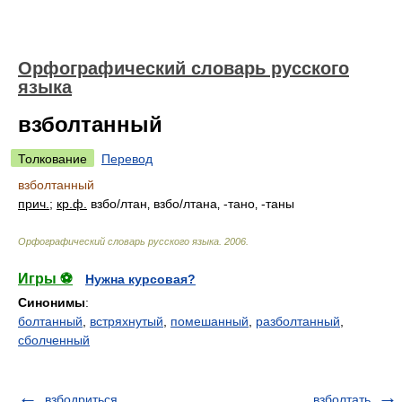
Орфографический словарь русского
языка
взболтанный
Толкование
Перевод
взболтанный
прич.
;
кр.ф.
взб
о/
лтан‚ взб
о/
лтана‚ -тано‚ -таны
Орфографический словарь русского языка
.
2006
.
Игры ⚽
Нужна курсовая?
Синонимы
:
болтанный
,
встряхнутый
,
помешанный
,
разболтанный
,
сболченный
взбодриться
взболтать