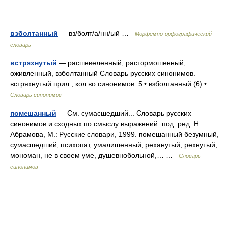
взболтанный
— вз/болт/а/нн/ый …
Морфемно-орфографический
словарь
встряхнутый
— расшевеленный, растормошенный,
оживленный, взболтанный Словарь русских синонимов.
встряхнутый прил., кол во синонимов: 5 • взболтанный (6) • …
Словарь синонимов
помешанный
— См. сумасшедший... Словарь русских
синонимов и сходных по смыслу выражений. под. ред. Н.
Абрамова, М.: Русские словари, 1999. помешанный безумный,
сумасшедший; психопат, умалишенный, реханутый, рехнутый,
мономан, не в своем уме, душевнобольной,… …
Словарь
синонимов