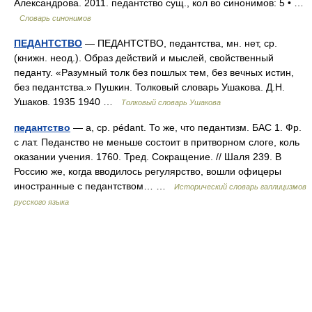
Александрова. 2011. педантство сущ., кол во синонимов: 5 • …
Словарь синонимов
ПЕДАНТСТВО
— ПЕДАНТСТВО, педантства, мн. нет, ср.
(книжн. неод.). Образ действий и мыслей, свойственный
педанту. «Разумный толк без пошлых тем, без вечных истин,
без педантства.» Пушкин. Толковый словарь Ушакова. Д.Н.
Ушаков. 1935 1940 …
Толковый словарь Ушакова
педантство
— а, ср. pédant. То же, что педантизм. БАС 1. Фр.
с лат. Педанство не меньше состоит в притворном слоге, коль
оказании учения. 1760. Тред. Сокращение. // Шаля 239. В
Россию же, когда вводилось регулярство, вошли офицеры
иностранные с педантством… …
Исторический словарь галлицизмов
русского языка