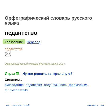
Орфографический словарь русского
языка
педантство
Толкование
Перевод
педантство
(
2
с
)
Орфографический словарь русского языка
.
2006
.
Игры ⚽
Нужно решить контрольную?
Синонимы
:
буквоедство
,
педантизм
,
педантичность
,
формализм
,
формалистика
педантский
педвуз