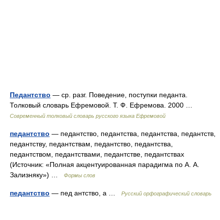
Педантство
— ср. разг. Поведение, поступки педанта.
Толковый словарь Ефремовой. Т. Ф. Ефремова. 2000 …
Современный толковый словарь русского языка Ефремовой
педантство
— педантство, педантства, педантства, педантств,
педантству, педантствам, педантство, педантства,
педантством, педантствами, педантстве, педантствах
(Источник: «Полная акцентуированная парадигма по А. А.
Зализняку») …
Формы слов
педантство
— пед антство, а …
Русский орфографический словарь