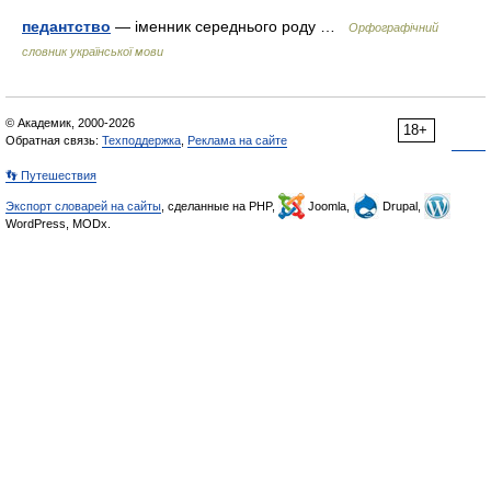
педантство
— іменник середнього роду …
Орфографічний
словник української мови
© Академик, 2000-2026
18+
Обратная связь:
Техподдержка
,
Реклама на сайте
👣 Путешествия
Экспорт словарей на сайты
, сделанные на PHP,
Joomla,
Drupal,
WordPress, MODx.