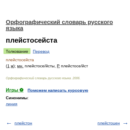
Орфографический словарь русского
языка
плейстосейста
Толкование
Перевод
плейстосейста
(
1
ж
);
мн.
плейстос
е/
йсты,
Р.
плейстос
е/
йст
Орфографический словарь русского языка
.
2006
.
Игры ⚽
Поможем написать курсовую
Синонимы
:
линия
плейстон
плейстоцен