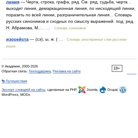
линия
— Черта, строка, графа, ряд. См. ряд, судьба, черта ..
выходит линия, демаркационная линия, по нисходящей линии,
поразить по всей линии, разграничительная линия... Словарь
русских синонимов и сходных по смыслу выражений. под. ред.
Н. Абрамова, М.:… …
Словарь синонимов
изосейста
— (сэ), ы, ж. ( …
Словарь иностранных слов русского
языка
© Академик, 2000-2026
18+
Обратная связь:
Техподдержка
,
Реклама на сайте
👣 Путешествия
Экспорт словарей на сайты
, сделанные на PHP,
Joomla,
Drupal,
WordPress, MODx.