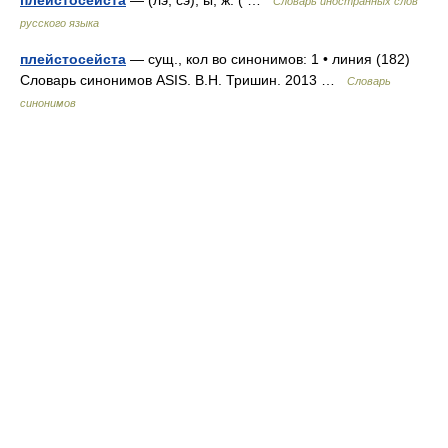
плейстосейста
— (лэ, сэ), ы, ж. ( …
Словарь иностранных слов
русского языка
плейстосейста
— сущ., кол во синонимов: 1 • линия (182)
Словарь синонимов ASIS. В.Н. Тришин. 2013 …
Словарь
синонимов