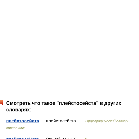
Смотреть что такое "плейстосейста" в других
словарях:
плейстосейста
— плейстосейста …
Орфографический словарь-
справочник