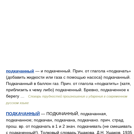
подкачанный
— и подкаченный. Прич. от глагола «подкачать»
(добавить жидкости или газа с помощью насоса) подкачанный.
Подкачанный в баллон газ. Прич. от глагола «подкатить» (катя,
приблизить к чему либо) подкаченный. Бревно, подкаченное к
берегу …
Словарь трудностей произношения и ударения в современном
русском языке
ПОДКАЧАННЫЙ
— ПОДКАЧАННЫЙ, подкачанная,
подкачанное; подкачан, подкачана, подкачано. прич. страд.
прош. вр. от подкачать в 1 и 2 знач. подкачивать (не смешивать
с подкаченный!). Толковый словарь Ушакова. Д.Н. Ушаков. 1935