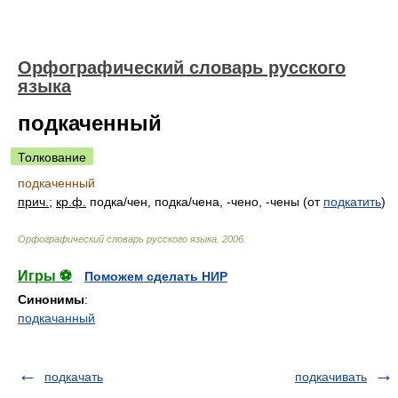
Орфографический словарь русского
языка
подкаченный
Толкование
подкаченный
прич.
;
кр.ф.
подк
а/
чен, подк
а/
чена, -чено, -чены (от
подкатить
)
Орфографический словарь русского языка
.
2006
.
Игры ⚽
Поможем сделать НИР
Синонимы
:
подкачанный
подкачать
подкачивать