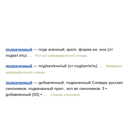
подкаченный
— подк аченный; кратк. форма ен, ена (от
подкат ить) …
Русский орфографический словарь
подкаченный
— под/кач/енн/ый (от под/кат/и/ть) …
Морфемно-
орфографический словарь
подкачанный
— добавленный, подкаченный Словарь русских
синонимов. подкачанный прил., кол во синонимов: 3 •
добавленный (50) • …
Словарь синонимов