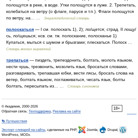
полощутся в реке, в воде. Утки полощутся в луже. 2. Трепетать,
колебаться на ветру (о флаге, парусе и т.п.). Флаги полощутся
по ветру, на… …
Энциклопедический словарь
полоскаться
— I см. полоскать 1), 2); ло/щется; страд. II лощу/
сь, ло/щешься; нсв. см. тж. полоскание, полосканье 1)
Купаться, мыться с шумом и брызгами; плескаться. Полоск …
Словарь многих выражений
трепаться
— пиздеть, трепездонить, болтать, молоть языком,
нести чушь, трезвонить, мозолить язык, бросаться словами,
разговаривать, трепавшая юбки, вести лясы, бросать слова на
ветер, болтать языком, поглаживаться, чесать язык, болты
болтать, пересыпать из… …
Словарь синонимов
© Академик, 2000-2026
18+
Обратная связь:
Техподдержка
,
Реклама на сайте
👣 Путешествия
Экспорт словарей на сайты
, сделанные на PHP,
Joomla,
Drupal,
WordPress, MODx.