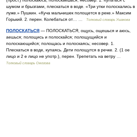
(прост.) полоскаюсь, полоскаешься, несовер. 1. Купаться с
шумом и брызгами, плескаться в воде. «Три утки полоскались в
луже.» Пушкин. «Куча мальчишек полощется в реке.» Максим
Горький. 2. перен. Колебаться от… …
Толковый словарь Ушакова
ПОЛОСКАТЬСЯ
— ПОЛОСКАТЬСЯ, ощусь, ощешься и аюсь,
аешься; полощись и полоскайся; полощущийся и
полоскающийся; полощась и полоскаясь; несовер. 1.
Плескаться в воде, купаясь. Дети полощутся в речке. 2. (1 ое
лицо и 2 е лицо не употр.), перен. Трепетать на ветру …
Толковый словарь Ожегова