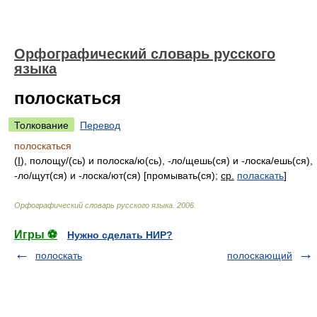
Орфографический словарь русского
языка
полоскаться
Толкование
Перевод
полоскаться
(
I
), полощ
у/
(сь) и полоск
а/
ю(сь), -л
о/
щешь(ся) и -лоск
а/
ешь(ся),
-л
о/
щут(ся) и -лоск
а/
ют(ся) [промывать(ся);
ср.
поласкать
]
Орфографический словарь русского языка
.
2006
.
Игры ⚽
Нужно сделать НИР?
полоскать
полоскающий