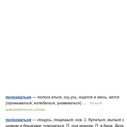
полоскаться
— полоск аться, ощ усь, ощется и аюсь, ается
(промываться; колебаться, развеваться) …
Русский
орфографический словарь
полоскаться
— лощусь, лощешься; нсв. 1. Купаться, мыться с
шумом и брызгами; плескаться. П. под краном. П. в бане. Дети