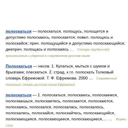
полоскаться
— полоскаться, полощусь, полощется и
допустимо полоскаюсь, полоскается; повел. полощись и
полоскайся; прич. полощущийся и допустимо полоскающийся;
дееприч. полощась и полоскаясь …
Словарь трудностей
произношения и ударения в современном русском языке
Полоскаться
— несов. 1. Купаться, мыться с шумом и
брызгами; плескаться. 2. страд. к гл. полоскать Толковый
словарь Ефремовой. Т. Ф. Ефремова. 2000 …
Современный
толковый словарь русского языка Ефремовой
полоскаться
— 1. полоскаться, полоскаюсь, полоскаемся,
полоскаешься, полоскаетесь, полоскается, полоскаются,
полоскаясь, полоскался, полоскалась, полоскалось,
полоскались, полоскайся, полоскайтесь, полоскающийся,
полоскающаяся, полоскающееся, полоскающиеся,… …
Формы
слов