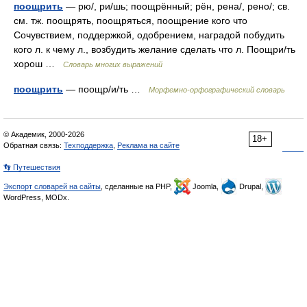
поощрить
— рю/, ри/шь; поощрённый; рён, рена/, рено/; св.
см. тж. поощрять, поощряться, поощрение кого что
Сочувствием, поддержкой, одобрением, наградой побудить
кого л. к чему л., возбудить желание сделать что л. Поощри/ть
хорош …
Словарь многих выражений
поощрить
— поощр/и/ть …
Морфемно-орфографический словарь
© Академик, 2000-2026
18+
Обратная связь:
Техподдержка
,
Реклама на сайте
👣 Путешествия
Экспорт словарей на сайты
, сделанные на PHP,
Joomla,
Drupal,
WordPress, MODx.