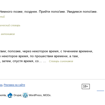
. Немного позже; позднее. Прийти попо/зже. Увидимся попо/зже.
ений
ческий словарь
ь антонимов
вии; попозже, через некоторое время, с течением времени,
я некоторое время, по прошествии времени, а там,
м, затем, спустя время, со… …
Словарь синонимов
ка
,
Реклама на сайте
18+
omla,
Drupal,
WordPress, MODx.