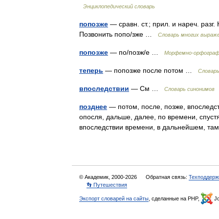
Энциклопедический словарь
попозже
— сравн. ст.; прил. и нареч. разг
Позвонить попо/зже …
Словарь многих выраж
попозже
— по/позж/е …
Морфемно-орфографи
теперь
— попозже после потом …
Словар
впоследствии
— См …
Словарь синонимов
позднее
— потом, после, позже, впоследст
опосля, дальше, далее, по времени, спуст
впоследствии времени, в дальнейшем, та
© Академик, 2000-2026
Обратная связь:
Техподдерж
👣 Путешествия
Экспорт словарей на сайты
, сделанные на PHP,
Jo