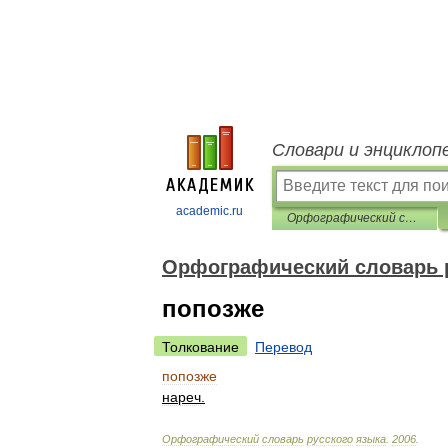
Словари и энциклоп
academic.ru
Орфографический словарь русского языка
Орфографический словарь 
попозже
Толкование
Перевод
попозже
нареч
.
Орфографический
словарь
русского
языка
.
2006
.