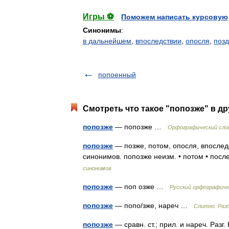
Игры ⚽
Поможем написать курсовую
Синонимы
:
в дальнейшем
,
впоследствии
,
опосля
,
поз
попоенный
Смотреть что такое "попозже" в др
попозже
— попозже …
Орфографический сло
попозже
— позже, потом, опосля, впослед
синонимов. попозже неизм. • потом • посл
синонимов
попозже
— поп озже …
Русский орфографиче
попозже
— попо/зже, нареч …
Слитно. Разд
попозже
— сравн. ст.; прил. и нареч. Разг