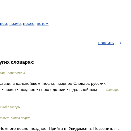
днее
,
позже
,
после
,
потом
попоить
угих словарях:
варь-справочник
ствии, в дальнейшем, после, позднее Словарь русских
е • позже • позднее • впоследствии • в дальнейшем …
Словарь
ский словарь
ельно. Через дефис.
. Немного позже; позднее. Прийти п. Увидимся п. Позвонить п …