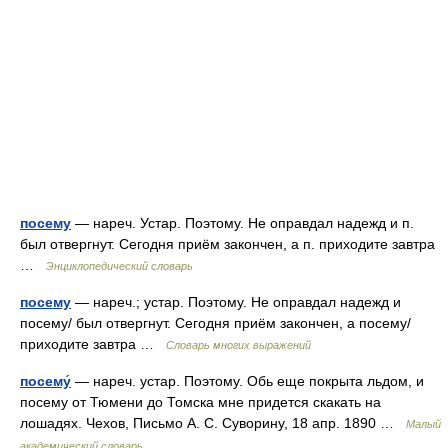
посему
— нареч. Устар. Поэтому. Не оправдал надежд и п.
был отвергнут. Сегодня приём закончен, а п. приходите завтра
…
Энциклопедический словарь
посему
— нареч.; устар. Поэтому. Не оправдал надежд и
посему/ был отвергнут. Сегодня приём закончен, а посему/
приходите завтра …
Словарь многих выражений
посему́
— нареч. устар. Поэтому. Обь еще покрыта льдом, и
посему от Тюмени до Томска мне придется скакать на
лошадях. Чехов, Письмо А. С. Суворину, 18 апр. 1890 …
Малый
академический словарь