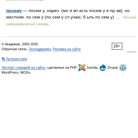
посему
— посем у, нареч. (мо я вл асть посем у я пр ав), но
местоим. по сем у (по сем у сл учаю; б ыть по сем у) …
Русский
орфографический словарь
© Академик, 2000-2026
18+
Обратная связь:
Техподдержка
,
Реклама на сайте
👣 Путешествия
Экспорт словарей на сайты
, сделанные на PHP,
Joomla,
Drupal,
WordPress, MODx.