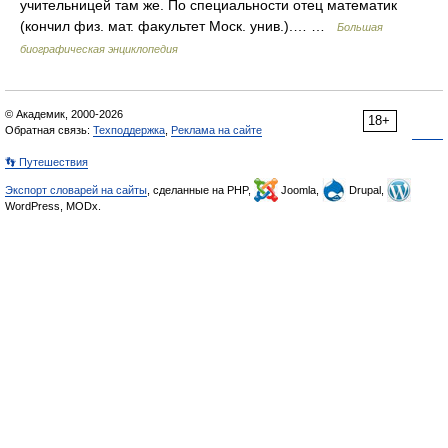
учительницей там же. По специальности отец математик
(кончил физ. мат. факультет Моск. унив.).… …
Большая
биографическая энциклопедия
© Академик, 2000-2026
18+
Обратная связь:
Техподдержка
,
Реклама на сайте
👣 Путешествия
Экспорт словарей на сайты
, сделанные на PHP,
Joomla,
Drupal,
WordPress, MODx.