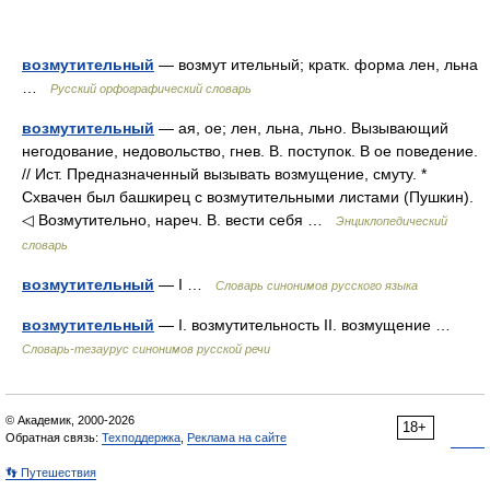
возмутительный
— возмут ительный; кратк. форма лен, льна
…
Русский орфографический словарь
возмутительный
— ая, ое; лен, льна, льно. Вызывающий
негодование, недовольство, гнев. В. поступок. В ое поведение.
// Ист. Предназначенный вызывать возмущение, смуту. *
Схвачен был башкирец с возмутительными листами (Пушкин).
◁ Возмутительно, нареч. В. вести себя …
Энциклопедический
словарь
возмутительный
— I …
Словарь синонимов русского языка
возмутительный
— I. возмутительность II. возмущение …
Словарь-тезаурус синонимов русской речи
© Академик, 2000-2026
18+
Обратная связь:
Техподдержка
,
Реклама на сайте
👣 Путешествия