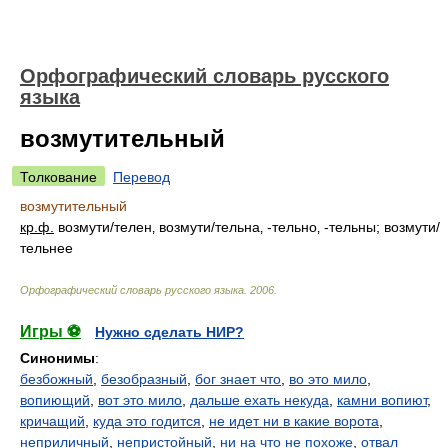
Орфографический словарь русского
языка
возмутительный
Толкование
Перевод
возмутительный
кр.ф.
возмут
и/
телен‚ возмут
и/
тельна‚ -тельно‚ -тельны; возмут
и/
тельнее
Орфографический словарь русского языка
.
2006
.
Игры ⚽
Нужно сделать НИР?
Синонимы
:
безбожный
,
безобразный
,
бог знает что
,
во это мило
,
вопиющий
,
вот это мило
,
дальше ехать некуда
,
камни вопиют
,
кричащий
,
куда это годится
,
не идет ни в какие ворота
,
неприличный
,
непристойный
,
ни на что не похоже
,
отвал