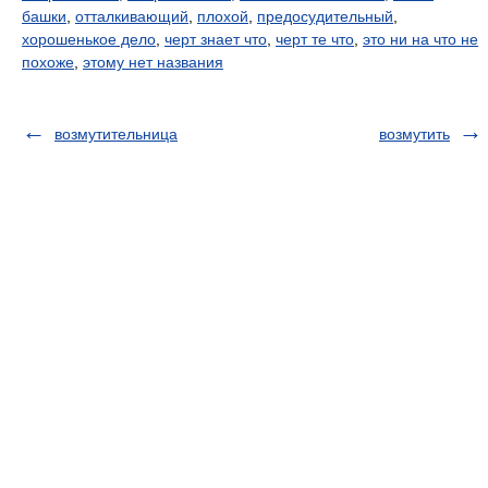
башки
,
отталкивающий
,
плохой
,
предосудительный
,
хорошенькое дело
,
черт знает что
,
черт те что
,
это ни на что не
похоже
,
этому нет названия
возмутительница
возмутить