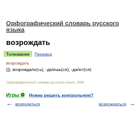
Орфографический словарь русского
языка
возрождать
Толкование
Перевод
возрождать
(
I
)‚ возрожд
а/
ю(сь)‚ -д
а/
ешь(ся)‚ -д
а/
ют(ся)
Орфографический словарь русского языка
.
2006
.
Игры ⚽
Нужно решить контрольную?
возродиться
возрождаться