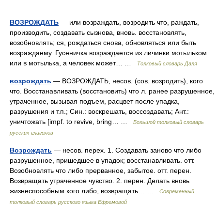
ВОЗРОЖДАТЬ
— или возраждать, возродить что, раждать,
производить, создавать сызнова, вновь. восстановлять,
возобновлять; ся, рождаться снова, обновляться или быть
возраждаему. Гусеничка возраждается из личинки мотыльком
или в мотылька, а человек может… …
Толковый словарь Даля
возрождать
— ВОЗРОЖДАТЬ, несов. (сов. возродить), кого
что. Восстанавливать (восстановить) что л. ранее разрушенное,
утраченное, вызывая подъем, расцвет после упадка,
разрушения и т.п.; Син.: воскрешать, воссоздавать; Ант.:
уничтожать [impf. to revive, bring… …
Большой толковый словарь
русских глаголов
Возрождать
— несов. перех. 1. Создавать заново что либо
разрушенное, пришедшее в упадок; восстанавливать. отт.
Возобновлять что либо прерванное, забытое. отт. перен.
Возвращать утраченное чувство. 2. перен. Делать вновь
жизнеспособным кого либо, возвращать… …
Современный
толковый словарь русского языка Ефремовой