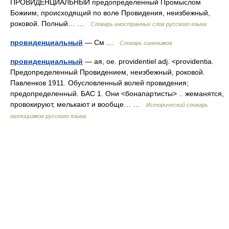
ПРОВИДЕНЦИАЛЬНЫЙ предопределенный Промыслом
Божиим, происходящий по воле Провидения, неизбежный,
роковой. Полный… …
Словарь иностранных слов русского языка
провиденциальный
— См …
Словарь синонимов
провиденциальный
— ая, ое. providentiel adj. <providentia.
Предопределенный Провидением, неизбежный, роковой.
Павленков 1911. Обусловленный волей провидения;
предопределенный. БАС 1. Они <бонапартисты> .. жеманятся,
провокируют, мелькают и вообще… …
Исторический словарь
галлицизмов русского языка