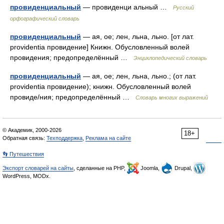
провиденциальный
— провиденци альный …
Русский
орфографический словарь
провиденциальный
— ая, ое; лен, льна, льно. [от лат.
providentia провидение] Книжн. Обусловленный волей
провидения; предопределённый …
Энциклопедический словарь
провиденциальный
— ая, ое; лен, льна, льно.; (от лат.
providentia провидение); книжн. Обусловленный волей
провиде/ния; предопределённый …
Словарь многих выражений
© Академик, 2000-2026
18+
Обратная связь:
Техподдержка
,
Реклама на сайте
👣 Путешествия
Экспорт словарей на сайты
, сделанные на PHP,
Joomla,
Drupal,
WordPress, MODx.