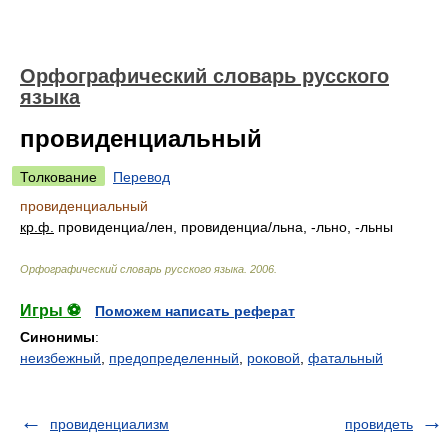
Орфографический словарь русского
языка
провиденциальный
Толкование
Перевод
провиденциальный
кр.ф.
провиденци
а/
лен, провиденци
а/
льна, -льно, -льны
Орфографический словарь русского языка
.
2006
.
Игры ⚽
Поможем написать реферат
Синонимы
:
неизбежный
,
предопределенный
,
роковой
,
фатальный
провиденциализм
провидеть