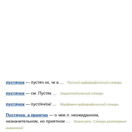
пустячок
— пустяч ок, чк а …
Русский орфографический словарь
пустячок
— см. Пустяк …
Энциклопедический словарь
пустячок
— пуст/яч/ок/ …
Морфемно-орфографический словарь
Пустячок, а приятно
— о чем л. неожиданном,
незначительном, но приятном …
Живая речь. Словарь разговорных
выражений