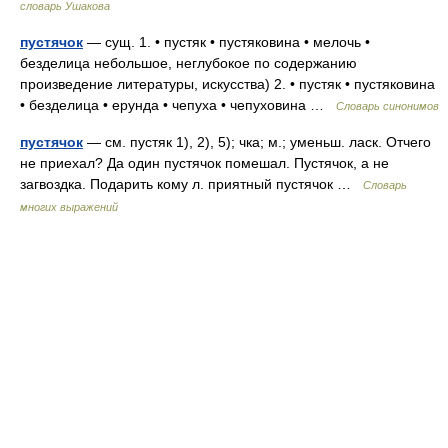
словарь Ушакова
пустячок
— сущ. 1. • пустяк • пустяковина • мелочь •
безделица небольшое, неглубокое по содержанию
произведение литературы, искусства) 2. • пустяк • пустяковина
• безделица • ерунда • чепуха • чепуховина …
Словарь синонимов
пустячок
— см. пустяк 1), 2), 5); чка; м.; уменьш. ласк. Отчего
не приехал? Да один пустячок помешал. Пустячок, а не
загвоздка. Подарить кому л. приятный пустячок …
Словарь
многих выражений