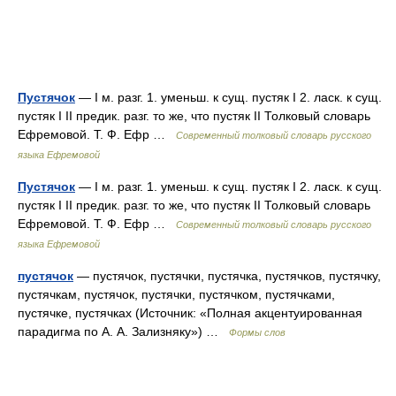
Пустячок
— I м. разг. 1. уменьш. к сущ. пустяк I 2. ласк. к сущ.
пустяк I II предик. разг. то же, что пустяк II Толковый словарь
Ефремовой. Т. Ф. Ефр …
Современный толковый словарь русского
языка Ефремовой
Пустячок
— I м. разг. 1. уменьш. к сущ. пустяк I 2. ласк. к сущ.
пустяк I II предик. разг. то же, что пустяк II Толковый словарь
Ефремовой. Т. Ф. Ефр …
Современный толковый словарь русского
языка Ефремовой
пустячок
— пустячок, пустячки, пустячка, пустячков, пустячку,
пустячкам, пустячок, пустячки, пустячком, пустячками,
пустячке, пустячках (Источник: «Полная акцентуированная
парадигма по А. А. Зализняку») …
Формы слов