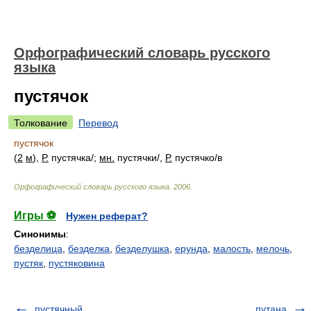
Орфографический словарь русского
языка
пустячок
Толкование
Перевод
пустячок
(
2
м
),
Р.
пустячк
а/
;
мн.
пустячк
и/
,
Р.
пустячк
о/
в
Орфографический словарь русского языка
.
2006
.
Игры ⚽
Нужен реферат?
Синонимы
:
безделица
,
безделка
,
безделушка
,
ерунда
,
малость
,
мелочь
,
пустяк
,
пустяковина
пустячный
путана