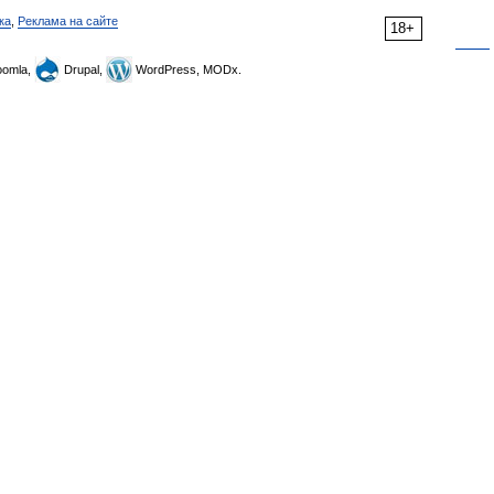
ка
,
Реклама на сайте
18+
omla,
Drupal,
WordPress, MODx.