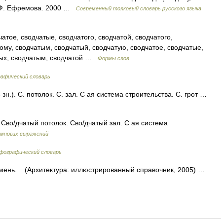
. Ф. Ефремова. 2000 …
Современный толковый словарь русского языка
атое, сводчатые, сводчатого, сводчатой, сводчатого,
тому, сводчатым, сводчатый, сводчатую, сводчатое, сводчатые,
атых, сводчатым, сводчатой …
Формы слов
рафический словарь
н.). С. потолок. С. зал. С ая система строительства. С. грот …
Сво/дчатый потолок. Сво/дчатый зал. С ая система
 многих выражений
фографический словарь
ень. (Архитектура: иллюстрированный справочник, 2005) …