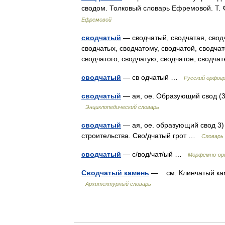
сводом. Толковый словарь Ефремовой. Т
Ефремовой
сводчатый
— сводчатый, сводчатая, сводч
сводчатых, сводчатому, сводчатой, сводча
сводчатого, сводчатую, сводчатое, сводч
сводчатый
— св одчатый …
Русский орфог
сводчатый
— ая, ое. Образующий свод (3 з
Энциклопедический словарь
сводчатый
— ая, ое. образующий свод 3) 
строительства. Сво/дчатый грот …
Словарь
сводчатый
— с/вод/чат/ый …
Морфемно-ор
Сводчатый камень
— см. Клинчатый кам
Архитектурный словарь