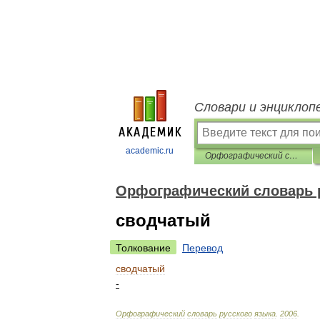
Словари и энциклоп
academic.ru
Орфографический словарь русского языка
Орфографический словарь 
сводчатый
Толкование
Перевод
сводчатый
-
Орфографический
словарь
русского
языка
.
2006
.