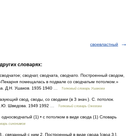
своевластный
 других словарях:
одчатое; сводчат, сводчата, сводчато. Построенный сводом,
). «Пекарня помещалась в подвале со сводчатым потолком.»
ва. Д.Н. Ушаков. 1935 1940 …
Толковый словарь Ушакова
ющий свод, своды, со сводами (в 3 знач.). С. потолок.
 Н.Ю. Шведова. 1949 1992 …
Толковый словарь Ожегова
 односводчатый (1) • с потолком в виде свода (1) Словарь
варь синонимов
3., связанный с ним 2. Построенный в виде свода [свод 3.],