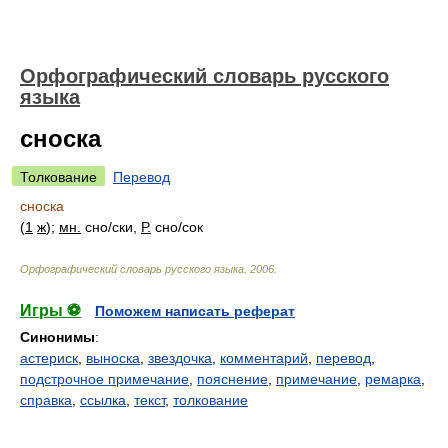
Орфографический словарь русского
языка
сноска
Толкование
Перевод
сноска
(
1
ж
);
мн.
сн
о/
ски,
Р.
сн
о/
сок
Орфографический словарь русского языка
.
2006
.
Игры ⚽
Поможем написать реферат
Синонимы
:
астериск
,
выноска
,
звездочка
,
комментарий
,
перевод
,
подстрочное примечание
,
пояснение
,
примечание
,
ремарка
,
справка
,
ссылка
,
текст
,
толкование