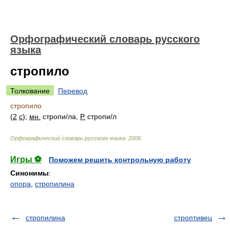
Орфографический словарь русского
языка
стропило
Толкование
Перевод
стропило
(
2
с
);
мн.
строп
и/
ла,
Р.
строп
и/
л
Орфографический словарь русского языка
.
2006
.
Игры ⚽
Поможем решить контрольную работу
Синонимы
:
опора
,
стропилина
стропилина
строптивец