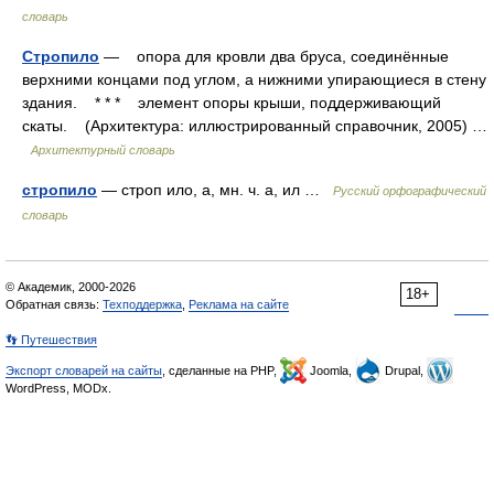
словарь
Стропило
— опора для кровли два бруса, соединённые
верхними концами под углом, а нижними упирающиеся в стену
здания. * * * элемент опоры крыши, поддерживающий
скаты. (Архитектура: иллюстрированный справочник, 2005) …
Архитектурный словарь
стропило
— строп ило, а, мн. ч. а, ил …
Русский орфографический
словарь
© Академик, 2000-2026
18+
Обратная связь:
Техподдержка
,
Реклама на сайте
👣 Путешествия
Экспорт словарей на сайты
, сделанные на PHP,
Joomla,
Drupal,
WordPress, MODx.