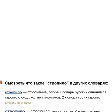
Смотреть что такое "стропило" в других словарях:
стропило
— стропилина, опора Словарь русских синонимов.
стропило сущ., кол во синонимов: 2 • опора (83) • стропил …
Словарь синонимов
СТРОПИЛО
— СТРОПИЛО, стропила, ср. Служащие для