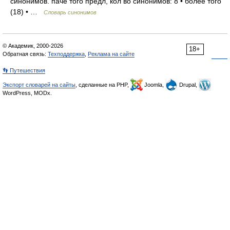
синонимов. паче того предл, кол во синонимов: 8 • более того
(18) • …
Словарь синонимов
© Академик, 2000-2026
18+
Обратная связь:
Техподдержка
,
Реклама на сайте
👣 Путешествия
Экспорт словарей на сайты
, сделанные на PHP,
Joomla,
Drupal,
WordPress, MODx.