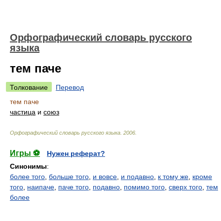
Орфографический словарь русского
языка
тем паче
Толкование
Перевод
тем паче
частица
и
союз
Орфографический словарь русского языка
.
2006
.
Игры ⚽
Нужен реферат?
Синонимы
:
более того
,
больше того
,
и вовсе
,
и подавно
,
к тому же
,
кроме
того
,
наипаче
,
паче того
,
подавно
,
помимо того
,
сверх того
,
тем
более