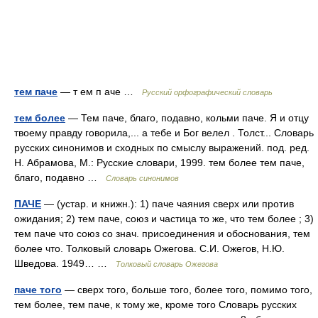
тем паче
— т ем п аче …
Русский орфографический словарь
тем более
— Тем паче, благо, подавно, кольми паче. Я и отцу
твоему правду говорила,... а тебе и Бог велел . Толст... Словарь
русских синонимов и сходных по смыслу выражений. под. ред.
Н. Абрамова, М.: Русские словари, 1999. тем более тем паче,
благо, подавно …
Словарь синонимов
ПАЧЕ
— (устар. и книжн.): 1) паче чаяния сверх или против
ожидания; 2) тем паче, союз и частица то же, что тем более ; 3)
тем паче что союз со знач. присоединения и обоснования, тем
более что. Толковый словарь Ожегова. С.И. Ожегов, Н.Ю.
Шведова. 1949… …
Толковый словарь Ожегова
паче того
— сверх того, больше того, более того, помимо того,
тем более, тем паче, к тому же, кроме того Словарь русских