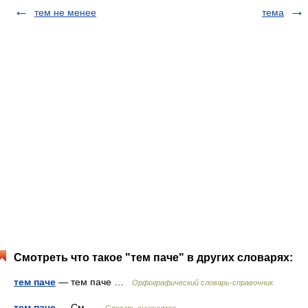
тем не менее
тема
Смотреть что такое "тем паче" в других словарях:
тем паче
— тем паче …
Орфографический словарь-справочник
тем паче
— См …