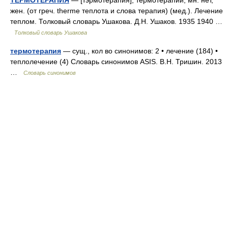
ТЕРМОТЕРАПИЯ
— [тэрмотерапия], термотерапии, мн. нет,
жен. (от греч. therme теплота и слова терапия) (мед.). Лечение
теплом. Толковый словарь Ушакова. Д.Н. Ушаков. 1935 1940 …
Толковый словарь Ушакова
термотерапия
— сущ., кол во синонимов: 2 • лечение (184) •
теплолечение (4) Словарь синонимов ASIS. В.Н. Тришин. 2013
…
Словарь синонимов