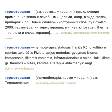
термотерапия
— (см. термо... + терапия) теплолечение
применение тепла с лечебными целями, напр, в виде грелок,
припарок и пр. Новый словарь иностранных слов. by EdwART, ,
2009. термотерапия термотерапии, мн. нет, ж. [от греч. therme
– теплота и слова терапия]… …
Словарь иностранных слов русского
языка
термотерапия
— termoterapija statusas T sritis Kūno kultūra ir
sportas apibrėžtis Fizioterapijos metodas: gydymas šiluma,
kompresais, šiltomis voniomis, infraraudonaisiais spinduliais. kilmė
gr. thermos – šiltas, karštas + terapija atitikmenys: angl.… …
Sporto terminų žodynas
термотерапия
— (thermotherapia; термо + терапия) см.
Теплолечение …
Большой медицинский словарь