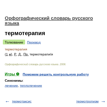
Орфографический словарь русского
языка
термотерапия
Толкование
Перевод
термотерапия
(
1
ж
),
Р.
,
Д.
,
Пр.
термотерап
и/
и
Орфографический словарь русского языка
.
2006
.
Игры ⚽
Поможем решить контрольную работу
Синонимы
:
лечение
,
теплолечение
термотаксис
термотропизм