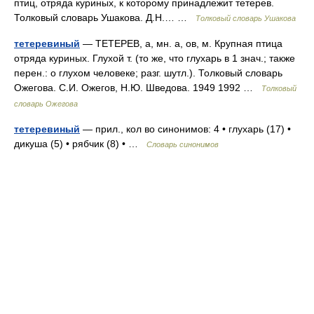
птиц, отряда куриных, к которому принадлежит тетерев.
Толковый словарь Ушакова. Д.Н.… …
Толковый словарь Ушакова
тетеревиный
— ТЕТЕРЕВ, а, мн. а, ов, м. Крупная птица
отряда куриных. Глухой т. (то же, что глухарь в 1 знач.; также
перен.: о глухом человеке; разг. шутл.). Толковый словарь
Ожегова. С.И. Ожегов, Н.Ю. Шведова. 1949 1992 …
Толковый
словарь Ожегова
тетеревиный
— прил., кол во синонимов: 4 • глухарь (17) •
дикуша (5) • рябчик (8) • …
Словарь синонимов