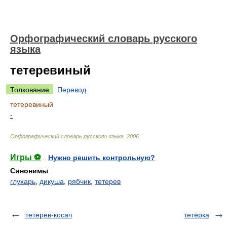
Орфографический словарь русского
языка
тетеревиный
Толкование
Перевод
тетеревиный
-
Орфографический словарь русского языка
.
2006
.
Игры ⚽
Нужно решить контрольную?
Синонимы
:
глухарь
,
дикуша
,
рябчик
,
тетерев
тетерев-косач
тетёрка