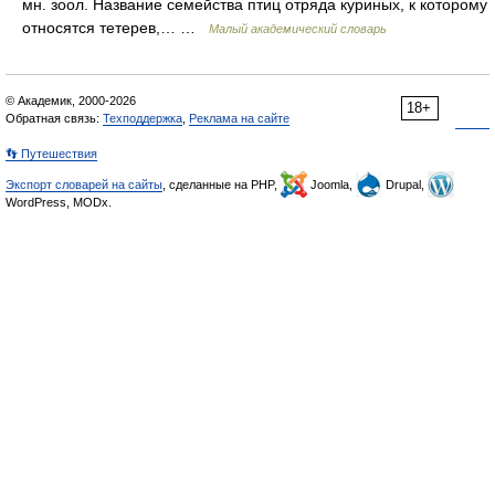
мн. зоол. Название семейства птиц отряда куриных, к которому
относятся тетерев,… …
Малый академический словарь
© Академик, 2000-2026
18+
Обратная связь:
Техподдержка
,
Реклама на сайте
👣 Путешествия
Экспорт словарей на сайты
, сделанные на PHP,
Joomla,
Drupal,
WordPress, MODx.