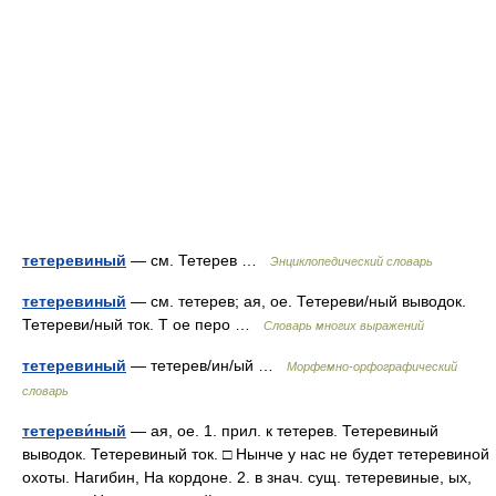
тетеревиный
— см. Тетерев …
Энциклопедический словарь
тетеревиный
— см. тетерев; ая, ое. Тетереви/ный выводок.
Тетереви/ный ток. Т ое перо …
Словарь многих выражений
тетеревиный
— тетерев/ин/ый …
Морфемно-орфографический
словарь
тетереви́ный
— ая, ое. 1. прил. к тетерев. Тетеревиный
выводок. Тетеревиный ток. □ Нынче у нас не будет тетеревиной
охоты. Нагибин, На кордоне. 2. в знач. сущ. тетеревиные, ых,