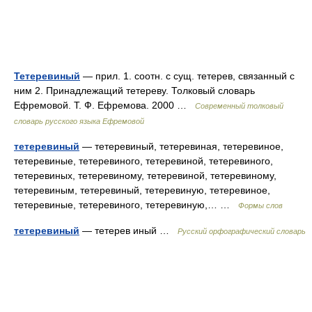
Тетеревиный
— прил. 1. соотн. с сущ. тетерев, связанный с
ним 2. Принадлежащий тетереву. Толковый словарь
Ефремовой. Т. Ф. Ефремова. 2000 …
Современный толковый
словарь русского языка Ефремовой
тетеревиный
— тетеревиный, тетеревиная, тетеревиное,
тетеревиные, тетеревиного, тетеревиной, тетеревиного,
тетеревиных, тетеревиному, тетеревиной, тетеревиному,
тетеревиным, тетеревиный, тетеревиную, тетеревиное,
тетеревиные, тетеревиного, тетеревиную,… …
Формы слов
тетеревиный
— тетерев иный …
Русский орфографический словарь