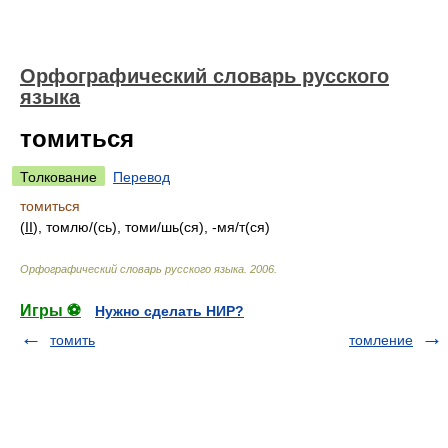
Орфографический словарь русского
языка
томиться
Толкование
Перевод
томиться
(
II
), томл
ю/
(сь), том
и/
шь(ся), -м
я/
т(ся)
Орфографический словарь русского языка
.
2006
.
Игры ⚽
Нужно сделать НИР?
томить
томление