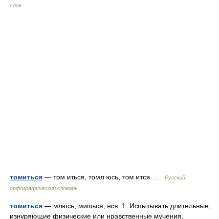
слов
томиться
— том иться, томл юсь, том ится …
Русский
орфографический словарь
томиться
— млюсь, мишься; нсв. 1. Испытывать длительные,
изнуряющие физические или нравственные мучения,