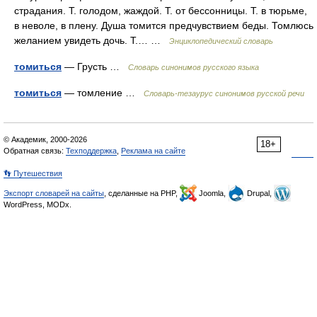
страдания. Т. голодом, жаждой. Т. от бессонницы. Т. в тюрьме,
в неволе, в плену. Душа томится предчувствием беды. Томлюсь
желанием увидеть дочь. Т.… …
Энциклопедический словарь
томиться
— Грусть …
Словарь синонимов русского языка
томиться
— томление …
Словарь-тезаурус синонимов русской речи
© Академик, 2000-2026
18+
Обратная связь:
Техподдержка
,
Реклама на сайте
👣 Путешествия
Экспорт словарей на сайты
, сделанные на PHP,
Joomla,
Drupal,
WordPress, MODx.