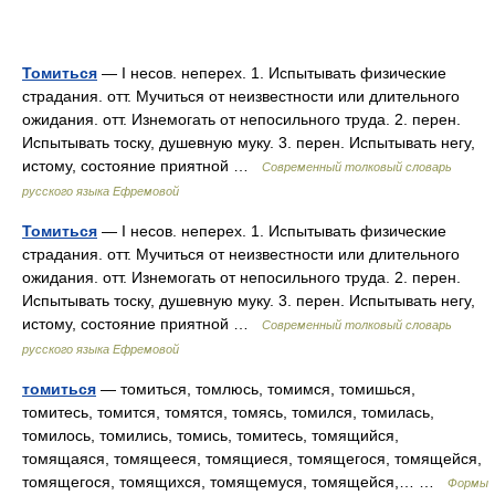
Томиться
— I несов. неперех. 1. Испытывать физические
страдания. отт. Мучиться от неизвестности или длительного
ожидания. отт. Изнемогать от непосильного труда. 2. перен.
Испытывать тоску, душевную муку. 3. перен. Испытывать негу,
истому, состояние приятной …
Современный толковый словарь
русского языка Ефремовой
Томиться
— I несов. неперех. 1. Испытывать физические
страдания. отт. Мучиться от неизвестности или длительного
ожидания. отт. Изнемогать от непосильного труда. 2. перен.
Испытывать тоску, душевную муку. 3. перен. Испытывать негу,
истому, состояние приятной …
Современный толковый словарь
русского языка Ефремовой
томиться
— томиться, томлюсь, томимся, томишься,
томитесь, томится, томятся, томясь, томился, томилась,
томилось, томились, томись, томитесь, томящийся,
томящаяся, томящееся, томящиеся, томящегося, томящейся,
томящегося, томящихся, томящемуся, томящейся,… …
Формы