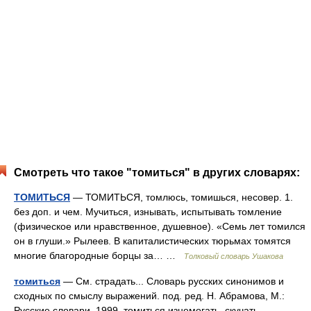
Смотреть что такое "томиться" в других словарях:
ТОМИТЬСЯ
— ТОМИТЬСЯ, томлюсь, томишься, несовер. 1.
без доп. и чем. Мучиться, изнывать, испытывать томление
(физическое или нравственное, душевное). «Семь лет томился
он в глуши.» Рылеев. В капиталистических тюрьмах томятся
многие благородные борцы за… …
Толковый словарь Ушакова
томиться
— См. страдать... Словарь русских синонимов и
сходных по смыслу выражений. под. ред. Н. Абрамова, М.:
Русские словари, 1999. томиться изнемогать, скучать,