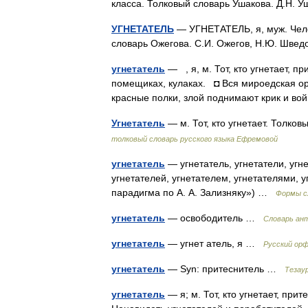
класса. Толковый словарь Ушакова. Д.Н. 
УГНЕТАТЕЛЬ
— УГНЕТАТЕЛЬ, я, муж. Челове
словарь Ожегова. С.И. Ожегов, Н.Ю. Шве
угнетатель
— , я, м. Тот, кто угнетает, п
помещиках, кулаках. ◘ Вся мироедская орда
красные полки, злой поднимают крик и в
Угнетатель
— м. Тот, кто угнетает. Толк
толковый словарь русского языка Ефремовой
угнетатель
— угнетатель, угнетатели, угне
угнетателей, угнетателем, угнетателями, 
парадигма по А. А. Зализняку») …
Формы с
угнетатель
— освободитель …
Словарь ан
угнетатель
— угнет атель, я …
Русский ор
угнетатель
— Syn: притеснитель …
Тезаур
угнетатель
— я; м. Тот, кто угнетает, при