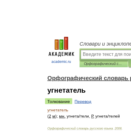
Словари и энциклоп
academic.ru
Орфографический словарь русского языка
Орфографический словарь 
угнетатель
Толкование
Перевод
угнетатель
(
2
м
);
мн
.
угнет
а
/
тели
,
Р
.
угнет
а
/
телей
Орфографический
словарь
русского
языка
.
2006
.