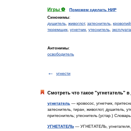
Игры ⚽
Поможем сделать НИР
Синонимы
:
душитель
,
живоглот
,
затеснитель
,
кровопий
тюремщик
,
угнетчик
,
утеснитель
,
эксплуат
Антонимы
:
освободитель
угнести
Смотреть что такое "угнетатель" в
угнетатель
— кровосос, угнетчик, притесн
затеснитель, тиран, живоглот, душитель, у
притеснитель; утеснитель (устар.) Слова
УГНЕТАТЕЛЬ
— УГНЕТАТЕЛЬ, угнетателя, м