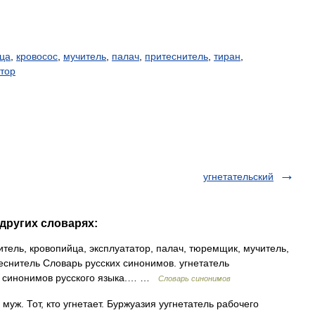
ца
,
кровосос
,
мучитель
,
палач
,
притеснитель
,
тиран
,
атор
угнетательский
 других словарях:
итель, кровопийца, эксплуататор, палач, тюремщик, мучитель,
теснитель Словарь русских синонимов. угнетатель
рь синонимов русского языка.… …
Словарь синонимов
уж. Тот, кто угнетает. Буржуазия уугнетатель рабочего