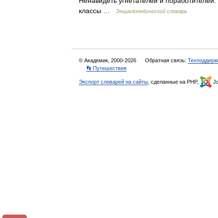
Ненавидеть угнетателей и поработителей. ◁ 
классы …
Энциклопедический словарь
© Академик, 2000-2026
Обратная связь:
Техподдерж
👣 Путешествия
Экспорт словарей на сайты
, сделанные на PHP,
Jo