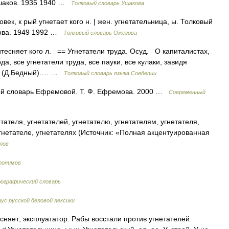
Ушаков. 1935 1940 …
Толковый словарь Ушакова
к, к рый угнетает кого н. | жен. угнетательница, ы. Толковый
дова. 1949 1992 …
Толковый словарь Ожегова
ритесняет кого л. == Угнетатели труда. Осуд. О капиталистах,
, все угнетатели труда, все пауки, все кулаки, завидя
ой (Д.Бедный).… …
Толковый словарь языка Совдепии
овый словарь Ефремовой. Т. Ф. Ефремова. 2000 …
Современный
тателя, угнетателей, угнетателю, угнетателям, угнетателя,
угнетателе, угнетателях (Источник: «Полная акцентуированная
лов
тонимов
фографический словарь
ус русской деловой лексики
тесняет; эксплуататор. Рабы восстали против угнетателей.