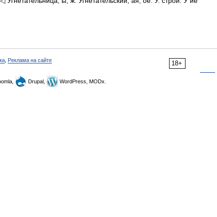
Угнетательница, ы; ж. Угнетательский, ая, ое. У. строй. У ие
ка
,
Реклама на сайте
18+
omla,
Drupal,
WordPress, MODx.