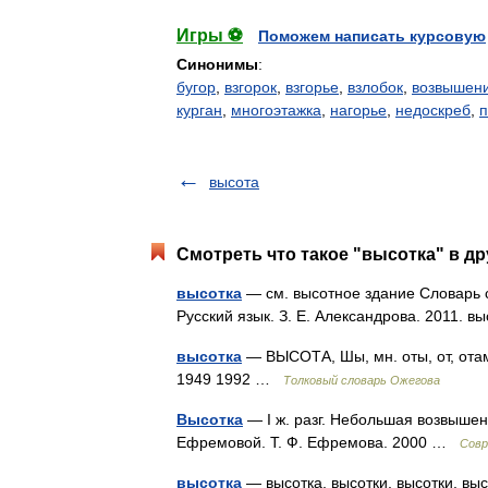
Игры ⚽
Поможем написать курсовую
Синонимы
:
бугор
,
взгорок
,
взгорье
,
взлобок
,
возвышен
курган
,
многоэтажка
,
нагорье
,
недоскреб
,
высота
Смотреть что такое "высотка" в др
высотка
— см. высотное здание Словарь с
Русский язык. З. Е. Александрова. 2011. в
высотка
— ВЫСОТА, Шы, мн. оты, от, отам
1949 1992 …
Толковый словарь Ожегова
Высотка
— I ж. разг. Небольшая возвышенн
Ефремовой. Т. Ф. Ефремова. 2000 …
Совр
высотка
— высотка, высотки, высотки, выс