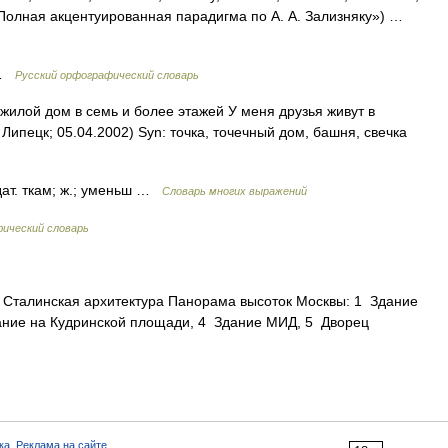
 «Полная акцентуированная парадигма по А. А. Зализняку») …
к …
Русский орфографический словарь
илой дом в семь и более этажей У меня друзья живут в
 Липецк; 05.04.2002) Syn: точка, точечный дом, башня, свечка
 дат. ткам; ж.; уменьш …
Словарь многих выражений
ический словарь
 Сталинская архитектура Панорама высоток Москвы: 1 Здание
ание на Кудринской площади, 4 Здание МИД, 5 Дворец
ка
,
Реклама на сайте