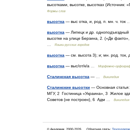
высотками, высотке, высотках (Источник:
Формы слов
высотка
— выс отка, и, род. п. мн. ч. то
высотка
— Липецк и др. одноподъездный ж
высотке на улице Берзина, 2. («Де факто»,
…
Языки русских городов
высотка
— см. высота 3); и; мн. род. ток,
высотка
— выс/от/к/а …
Морфемно-орфограф
Сталинская высотка
— …
Википедия
Сталинские высотки
— Основная статья:
МГУ, 2 Гостиница «Украина», 3 Жилое зд
Советов (не построен), 6 Адм …
Википедия
© Академик, 2000-2026
Обратная связь:
Техподдерж