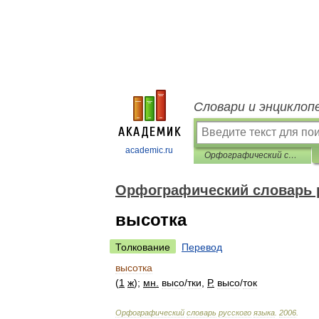
Словари и энциклоп
academic.ru
Орфографический словарь русского языка
Орфографический словарь 
высотка
Толкование
Перевод
высотка
(
1
ж
);
мн
.
выс
о
/
тки
,
Р
.
выс
о
/
ток
Орфографический
словарь
русского
языка
.
2006
.