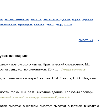
ие
,
возвышенность
,
высота
,
высотное здание
,
горка
,
здание
,
повышение
,
пригорок
,
свечка
,
увал
,
угор
,
холм
высотник
угих словарях:
инонимов русского языка. Практический справочник. М.:
ысотка сущ., кол во синонимов: 20 • …
Словарь синонимов
, ж. Толковый словарь Ожегова. С.И. Ожегов, Н.Ю. Шведова.
ость; горка. II ж. разг. Высотное здание. Толковый словарь
еменный толковый словарь русского языка Ефремовой
оток, высотке, высоткам, высотку, высотки, высоткой, высоткою,