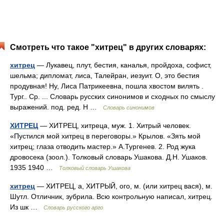
Смотреть что такое "хитрец" в других словарях:
хитрец
— Лукавец, плут, бестия, каналья, пройдоха, софист,
шельма; дипломат, лиса, Талейран, иезуит. О, это бестия
продувная! Ну, Лиса Патрикеевна, пошла хвостом вилять .
Тург.. Ср. ... Словарь русских синонимов и сходных по смыслу
выражений. под. ред. Н …
Словарь синонимов
ХИТРЕЦ
— ХИТРЕЦ, хитреца, муж. 1. Хитрый человек.
«Пустился мой хитрец в переговоры.» Крылов. «Зять мой
хитрец; глаза отводить мастер.» А.Тургенев. 2. Род жука
дровосека (зоол.). Толковый словарь Ушакова. Д.Н. Ушаков.
1935 1940 …
Толковый словарь Ушакова
хитрец
— ХИТРЕЦ, а, ХИТРЫЙ, ого, м. (или хитрец вася), м.
Шутл. Отличник, зубрила. Всю контрольную написал, хитрец.
Из шк …
Словарь русского арго