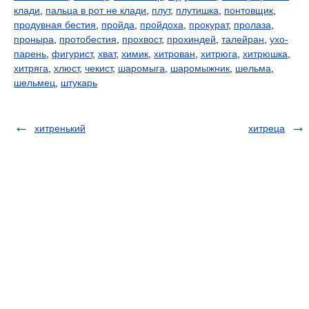
клади
,
пальца в рот не клади
,
плут
,
плутишка
,
понтовщик
,
продувная бестия
,
пройда
,
пройдоха
,
прокурат
,
пролаза
,
проныра
,
протобестия
,
прохвост
,
прохиндей
,
талейран
,
ухо-
парень
,
фигурист
,
хват
,
химик
,
хитрован
,
хитрюга
,
хитрюшка
,
хитряга
,
хлюст
,
чекист
,
шаромыга
,
шаромыжник
,
шельма
,
шельмец
,
штукарь
хитренький
хитреца