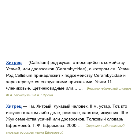
Хитрец
— (Callidium) род жуков, относящийся к семейству
Усачей, или дровосеков (Cerambycidae), о котором см. Усачи.
Род Callidium принадлежит к подсемейству Cerambycidae и
характеризуется следующими признаками. Усики 11
члениковые, щетинковидные или… …
Энциклопедический словарь
Ф.А. Брокгауза и И.А. Ефрона
Хитрец
— I м. Хитрый, лукавый человек. II м. устар. Тот, кто
искусен в каком либо деле, ремесле, занятии; искусник. III м.
Жук семейства усачей или дровосеков. Толковый словарь
Ефремовой. Т. Ф. Ефремова. 2000 …
Современный толковый
словарь русского языка Ефремовой