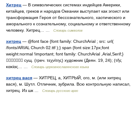
Хитрец
— В символических системах индейцев Америки,
китайцев, греков и народов Океании выступает как эгоист или
трансформация Героя от бессознательного, хаотического и
аморального к сознательному, социальному и ответственному
человеку. Хитрец… …
Словарь символов
хитрец
— @font face {font family: ChurchArial ; src: url(
/fonts/ARIAL Church 02.ttf );} span {font size:17px;font
weight:normal !important; font family: ChurchArial ,Arial,Serif;}
 сущ. (греч. τεχνίτης) художник (Деян. 19, 24); (τῆς
κακίας… …
Словарь церковнославянского языка
хитрец вася
— ХИТРЕЦ, а, ХИТРЫЙ, ого, м. (или хитрец
вася), м. Шутл. Отличник, зубрила. Всю контрольную написал,
хитрец. Из шк …
Словарь русского арго