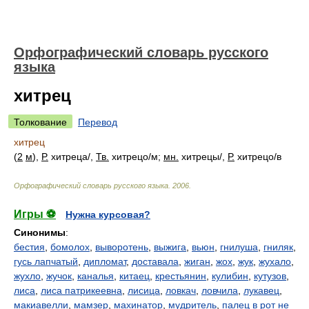
Орфографический словарь русского
языка
хитрец
Толкование
Перевод
хитрец
(
2
м
),
Р.
хитрец
а/
,
Тв.
хитрец
о/
м;
мн.
хитрец
ы/
,
Р.
хитрец
о/
в
Орфографический словарь русского языка
.
2006
.
Игры ⚽
Нужна курсовая?
Синонимы
:
бестия
,
бомолох
,
выворотень
,
выжига
,
вьюн
,
гнилуша
,
гниляк
,
гусь лапчатый
,
дипломат
,
доставала
,
жиган
,
жох
,
жук
,
жухало
,
жухло
,
жучок
,
каналья
,
китаец
,
крестьянин
,
кулибин
,
кутузов
,
лиса
,
лиса патрикеевна
,
лисица
,
ловкач
,
ловчила
,
лукавец
,
макиавелли
,
мамзер
,
махинатор
,
мудритель
,
палец в рот не