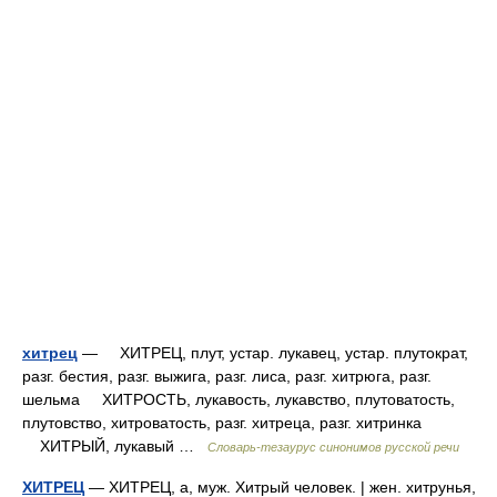
хитрец
— ХИТРЕЦ, плут, устар. лукавец, устар. плутократ,
разг. бестия, разг. выжига, разг. лиса, разг. хитрюга, разг.
шельма ХИТРОСТЬ, лукавость, лукавство, плутоватость,
плутовство, хитроватость, разг. хитреца, разг. хитринка
ХИТРЫЙ, лукавый …
Словарь-тезаурус синонимов русской речи
ХИТРЕЦ
— ХИТРЕЦ, а, муж. Хитрый человек. | жен. хитрунья,