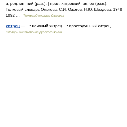
и, род. мн. ний (разг.). | прил. хитрецкий, ая, ое (разг.).
Толковый словарь Ожегова. С.И. Ожегов, Н.Ю. Шведова. 1949
1992 …
Толковый словарь Ожегова
хитрец
— • наивный хитрец • простодушный хитрец …
Словарь оксюморонов русского языка