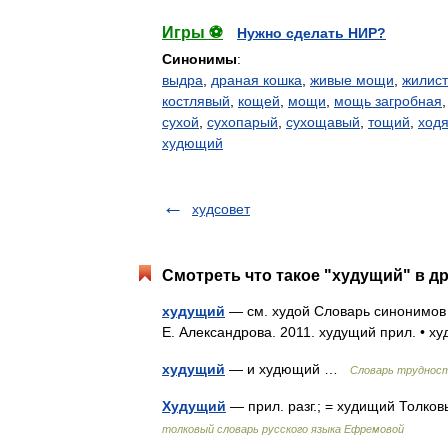
Игры ⚽
Нужно сделать НИР?
Синонимы
:
выдра
,
драная кошка
,
живые мощи
,
жилис
костлявый
,
кощей
,
мощи
,
мощь загробная
сухой
,
сухопарый
,
сухощавый
,
тощий
,
ход
худющий
худсовет
Смотреть что такое "худущий" в др
худущий
— см. худой Словарь синонимов р
Е. Александрова. 2011. худущий прил. • х
худущий
— и худющий …
Словарь трудност
Худущий
— прил. разг.; = худищий Толк
толковый словарь русского языка Ефремовой