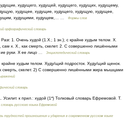
удущие, худущего, худущей, худущего, худущих, худущему,
дущую, худущее, худущие, худущего, худущую, худущее,
худущим, худущими, худущем,… …
Формы слов
кий орфографический словарь
. 1. Очень худой (1.Х.; 1 зн.); с крайне худым телом. Х.
 сам х. Х., как смерть, скелет. 2. С совершенно лишёнными
Х ие руки. Х ее лицо …
Энциклопедический словарь
с крайне худым телом. Худу/щий подросток. Худу/щий щенок.
как смерть, скелет. 2) С совершенно лишёнными жира мышцами
выражений
ический словарь
1. Усилит. к прил.: худой (1*) Толковый словарь Ефремовой. Т.
словарь русского языка Ефремовой
рь трудностей произношения и ударения в современном русском языке