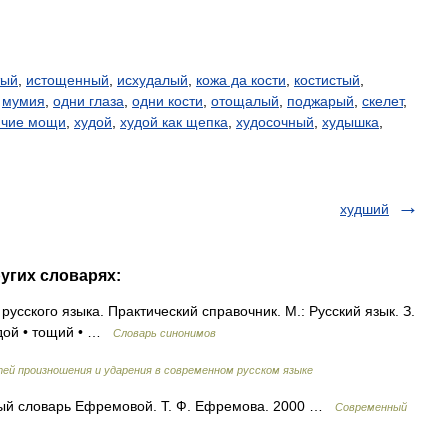
тый
,
истощенный
,
исхудалый
,
кожа да кости
,
костистый
,
,
мумия
,
одни глаза
,
одни кости
,
отощалый
,
поджарый
,
скелет
,
ячие мощи
,
худой
,
худой как щепка
,
худосочный
,
худышка
,
худший
угих словарях:
усского языка. Практический справочник. М.: Русский язык. З.
удой • тощий • …
Словарь синонимов
ей произношения и ударения в современном русском языке
овый словарь Ефремовой. Т. Ф. Ефремова. 2000 …
Современный