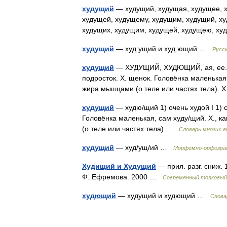
худущий
— худущий, худущая, худущее, х
худущей, худущему, худущим, худущий, ху
худущих, худущим, худущей, худущею, 
худущий
— худ ущий и худ ющий …
Русс
худущий
— ХУДУЩИЙ, ХУДЮЩИЙ, ая, ее. Разг
подросток. Х. щенок. Головёнка маленькая,
жира мышцами (о теле или частях тела). 
худущий
— худю/щий 1) очень худой I 1) 
Головёнка маленькая, сам худу/щий. Х., 
(о теле или частях тела) …
Словарь многих 
худущий
— худ/ущ/ий …
Морфемно-орфограф
Худищий и Худущий
— прил. разг. сниж. 
Ф. Ефремова. 2000 …
Современный толковый 
худющий
— худущий и худющий …
Слова