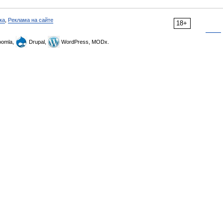
ка
,
Реклама на сайте
18+
omla,
Drupal,
WordPress, MODx.