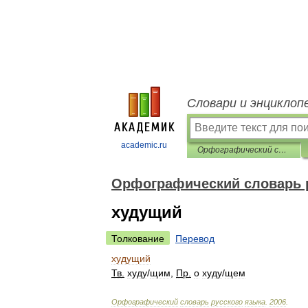
Словари и энциклоп
academic.ru
Орфографический словарь русского языка
Орфографический словарь 
худущий
Толкование
Перевод
худущий
Тв
.
худ
у
/
щим
,
Пр
.
о
худ
у
/
щем
Орфографический
словарь
русского
языка
.
2006
.