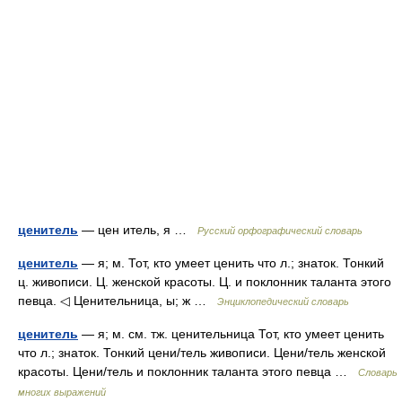
ценитель
— цен итель, я …
Русский орфографический словарь
ценитель
— я; м. Тот, кто умеет ценить что л.; знаток. Тонкий
ц. живописи. Ц. женской красоты. Ц. и поклонник таланта этого
певца. ◁ Ценительница, ы; ж …
Энциклопедический словарь
ценитель
— я; м. см. тж. ценительница Тот, кто умеет ценить
что л.; знаток. Тонкий цени/тель живописи. Цени/тель женской
красоты. Цени/тель и поклонник таланта этого певца …
Словарь
многих выражений