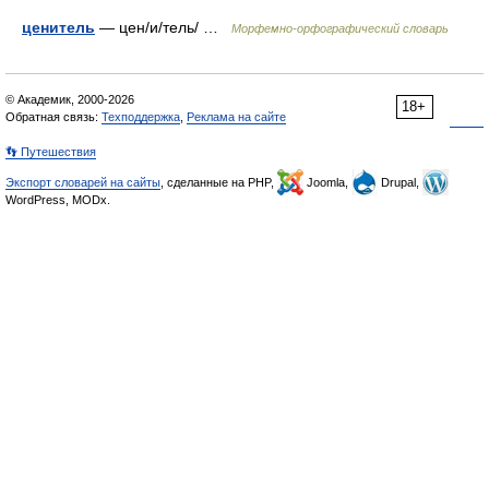
ценитель
— цен/и/тель/ …
Морфемно-орфографический словарь
© Академик, 2000-2026
18+
Обратная связь:
Техподдержка
,
Реклама на сайте
👣 Путешествия
Экспорт словарей на сайты
, сделанные на PHP,
Joomla,
Drupal,
WordPress, MODx.