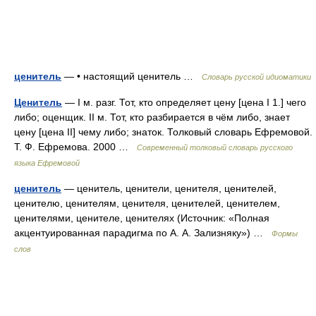
ценитель
— • настоящий ценитель …
Словарь русской идиоматики
Ценитель
— I м. разг. Тот, кто определяет цену [цена I 1.] чего
либо; оценщик. II м. Тот, кто разбирается в чём либо, знает
цену [цена II] чему либо; знаток. Толковый словарь Ефремовой.
Т. Ф. Ефремова. 2000 …
Современный толковый словарь русского
языка Ефремовой
ценитель
— ценитель, ценители, ценителя, ценителей,
ценителю, ценителям, ценителя, ценителей, ценителем,
ценителями, ценителе, ценителях (Источник: «Полная
акцентуированная парадигма по А. А. Зализняку») …
Формы
слов