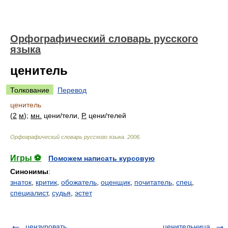
Орфографический словарь русского
языка
ценитель
Толкование
Перевод
ценитель
(
2
м
);
мн.
цен
и/
тели,
Р.
цен
и/
телей
Орфографический словарь русского языка
.
2006
.
Игры ⚽
Поможем написать курсовую
Синонимы
:
знаток
,
критик
,
обожатель
,
оценщик
,
почитатель
,
спец
,
специалист
,
судья
,
эстет
цензуровать
ценительница