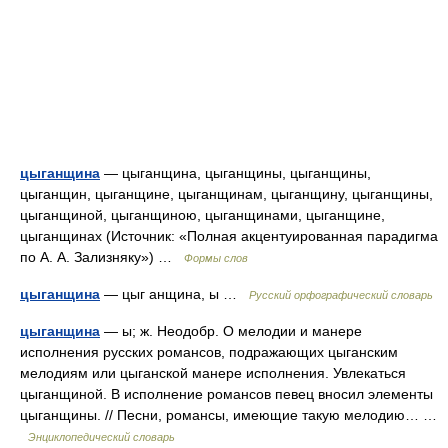
цыганщина
— цыганщина, цыганщины, цыганщины,
цыганщин, цыганщине, цыганщинам, цыганщину, цыганщины,
цыганщиной, цыганщиною, цыганщинами, цыганщине,
цыганщинах (Источник: «Полная акцентуированная парадигма
по А. А. Зализняку») …
Формы слов
цыганщина
— цыг анщина, ы …
Русский орфографический словарь
цыганщина
— ы; ж. Неодобр. О мелодии и манере
исполнения русских романсов, подражающих цыганским
мелодиям или цыганской манере исполнения. Увлекаться
цыганщиной. В исполнение романсов певец вносил элементы
цыганщины. // Песни, романсы, имеющие такую мелодию… …
Энциклопедический словарь