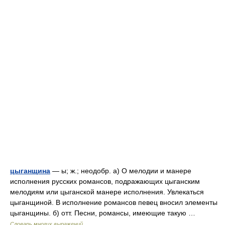
цыганщина
— ы; ж.; неодобр. а) О мелодии и манере
исполнения русских романсов, подражающих цыганским
мелодиям или цыганской манере исполнения. Увлекаться
цыганщиной. В исполнение романсов певец вносил элементы
цыганщины. б) отт. Песни, романсы, имеющие такую …
Словарь многих выражений