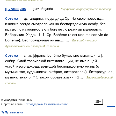
цыганщина
— цыган/щин/а …
Морфемно-орфографический словарь
богема
— цыганщина, неурядица Ср. На свою невестку...
княгиня всегда смотрела как на беспорядочную особу, без
правил, с наклонностью к богеме , с резкими манерами.
Боборыкин. Ходок. 1, 1. Ср. Bohème (c est une maison vie de
Bohème). Беспорядочная жизнь.… …
Большой толково-
фразеологический словарь Михельсона
богема
— ы; ж. [франц. bohème буквально цыганщина ].
собир. Слой творческой интеллигенции, не имеющей
устойчивого дохода, ведущей беспорядочную жизнь (о
музыкантах, художниках, актёрах, литераторах). Литературная,
музыкальная б. // О таком образе жизни. ◁ …
Энциклопедический
словарь
© Академик, 2000-2026
18+
Обратная связь:
Техподдержка
,
Реклама на сайте
👣 Путешествия