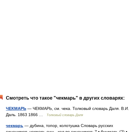
Смотреть что такое "чекмарь" в других словарях:
ЧЕКМАРЬ
— ЧЕКМАРЬ, см. чека. Толковый словарь Даля. В.И.
Даль. 1863 1866 …
Толковый словарь Даля
чекмарь
— дубина, топор, колотушка Словарь русских
синонимов. чекмарь сущ., кол во синонимов: 7 • бушмарь (2) •