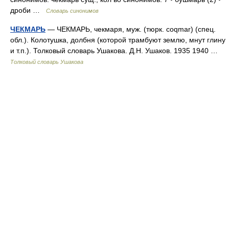
дроби …
Словарь синонимов
ЧЕКМАРЬ
— ЧЕКМАРЬ, чекмаря, муж. (тюрк. coqmar) (спец.
обл.). Колотушка, долбня (которой трамбуют землю, мнут глину
и т.п.). Толковый словарь Ушакова. Д.Н. Ушаков. 1935 1940 …
Толковый словарь Ушакова