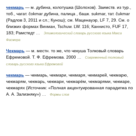
чекмарь
— м. дубина, колотушка (Шолохов). Заимств. из тур.,
тоб., чагат. čоkmаr дубина, палица , башк. sukmar, тат. čukmar
(Радлов 3, 2011 и сл.; Кунош); см. Маценауэр, LF 7, 29. См. о
близких формах Вихман, Tschuw. LW. 116; Каннисто, FUF 17,
183; Рамстедт …
Этимологический словарь русского языка Макса
Фасмера
Чекмарь
— м. местн. то же, что чекуша Толковый словарь
Ефремовой. Т. Ф. Ефремова. 2000 …
Современный толковый
словарь русского языка Ефремовой
чекмарь
— чекмарь, чекмари, чекмаря, чекмарей, чекмарю,
чекмарям, чекмарь, чекмари, чекмарём, чекмарями, чекмаре,
чекмарях (Источник: «Полная акцентуированная парадигма по
А. А. Зализняку») …
Формы слов