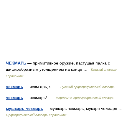
ЧЕКМАРЬ
— примитивное оружие, пастушья палка с
шишкообразным утолщением на конце …
Казачий словарь-
справочник
чекмарь
— чекм арь, я …
Русский орфографический словарь
чекмарь
— чекмарь/ …
Морфемно-орфографический словарь
мушкарь-чекмарь
— мушкарь чекмарь, мукаря чекмаря …
Орфографический словарь-справочник