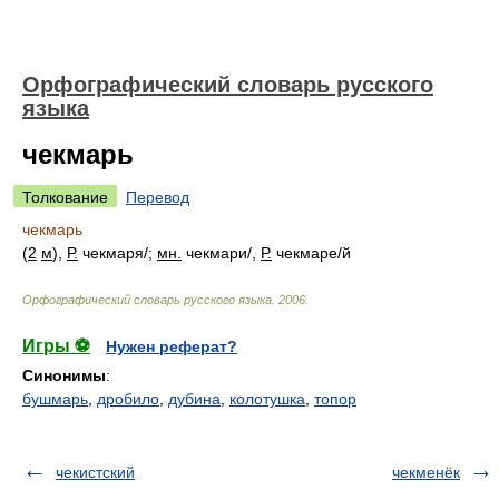
Орфографический словарь русского
языка
чекмарь
Толкование
Перевод
чекмарь
(
2
м
),
Р.
чекмар
я/
;
мн.
чекмар
и/
,
Р.
чекмар
е/
й
Орфографический словарь русского языка
.
2006
.
Игры ⚽
Нужен реферат?
Синонимы
:
бушмарь
,
дробило
,
дубина
,
колотушка
,
топор
чекистский
чекменёк