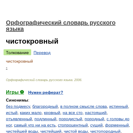
Орфографический словарь русского
языка
чистокровный
Толкование
Перевод
чистокровный
-
Орфографический словарь русского языка
.
2006
.
Игры ⚽
Нужен реферат?
Синонимы
:
без подмесу
,
благородный
,
в полном смысле слова
,
истинный
,
истый
,
каких мало
,
кровный
,
на все сто
,
настоящий
,
отъявленный
,
подлинный
,
породистый
,
породный
,
с головы до
ног
,
самый что ни на есть
,
стопроцентный
,
сущий
,
форменный
,
чистейшей воды
,
чистейший
,
чистой воды
,
чистопородный
,