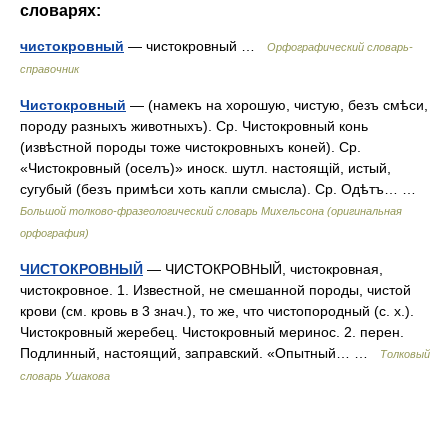
словарях:
чистокровный
— чистокровный …
Орфографический словарь-
справочник
Чистокровный
— (намекъ на хорошую, чистую, безъ смѣси,
породу разныхъ животныхъ). Ср. Чистокровный конь
(извѣстной породы тоже чистокровныхъ коней). Ср.
«Чистокровный (оселъ)» иноск. шутл. настоящій, истый,
сугубый (безъ примѣси хоть капли смысла). Ср. Одѣтъ… …
Большой толково-фразеологический словарь Михельсона (оригинальная
орфография)
ЧИСТОКРОВНЫЙ
— ЧИСТОКРОВНЫЙ, чистокровная,
чистокровное. 1. Известной, не смешанной породы, чистой
крови (см. кровь в 3 знач.), то же, что чистопородный (с. х.).
Чистокровный жеребец. Чистокровный меринос. 2. перен.
Подлинный, настоящий, заправский. «Опытный… …
Толковый
словарь Ушакова