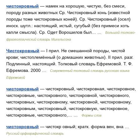
чистокровный
— намек на хорошую, чистую, без смеси,
породу разных животных Ср. Чистокровный конь (известной
породы тоже чистокровных коней). Ср. Чистокровный (осел)
иноск. шутл.: настоящий, истый, сугубый (без примеси хоть
капли смысла). Ср. Одет Ворошилов был… …
Большой толково-
фразеологический словарь Михельсона
Чистокровный
— I прил. Не смешанной породы, чистой
крови; чистоплемённый (о домашних животных). II прил. разг.
Подлинный, настоящий. Толковый словарь Ефремовой. Т. Ф.
Ефремова. 2000 …
Современный толковый словарь русского языка
Ефремовой
чистокровный
— чистокровный, чистокровная, чистокровное,
чистокровные, чистокровного, чистокровной, чистокровного,
чистокровных, чистокровному, чистокровной, чистокровному,
чистокровным, чистокровный, чистокровную, чистокровное,
чистокровные, чистокровного,… …
Формы слов
чистокровный
— чистокр овный; кратк. форма вен, вна …
Русский орфографический словарь