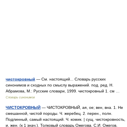
чистокровный
— См. настоящий... Словарь русских
синонимов и сходных по смыслу выражений. под. ред. Н.
Абрамова, М.: Русские словари, 1999. чистокровный 1. см …
Словарь синонимов
ЧИСТОКРОВНЫЙ
— ЧИСТОКРОВНЫЙ, ая, ое; вен, вна. 1. Не
смешанной, чистой породы. Ч. жеребец. 2. перен., полн.
Подлинный, самый настоящий. Ч. комик. | сущ. чистокровность,
и, жен. (к 1 знач.). Толковый словарь Ожегова. С.И. Ожегов,