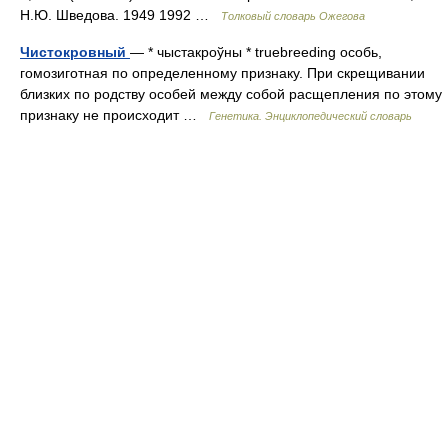
Н.Ю. Шведова. 1949 1992 …
Толковый словарь Ожегова
Чистокровный
— * чыстакроўны * truebreeding особь,
гомозиготная по определенному признаку. При скрещивании
близких по родству особей между собой расщепления по этому
признаку не происходит …
Генетика. Энциклопедический словарь