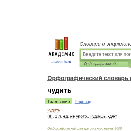
Словари и энциклоп
academic.ru
Орфографический словарь русского языка
Орфографический словарь 
чудить
Толкование
Перевод
чудить
(
II
),
1
л
.
ед
.
н
е
употр
.
,
чуд
и
/
шь
, -
д
я
/
т
Орфографический
словарь
русского
языка
.
2006
.