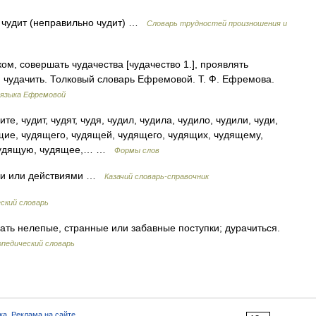
ь, чудит (неправильно чудит) …
Словарь трудностей произношения и
ком, совершать чудачества [чудачество 1.], проявлять
ь, чудачить. Толковый словарь Ефремовой. Т. Ф. Ефремова.
 языка Ефремовой
те, чудит, чудят, чудя, чудил, чудила, чудило, чудили, чуди,
щие, чудящего, чудящей, чудящего, чудящих, чудящему,
 чудящую, чудящее,… …
Формы слов
ами или действиями …
Казачий словарь-справочник
ский словарь
ршать нелепые, странные или забавные поступки; дурачиться.
опедический словарь
ка
,
Реклама на сайте