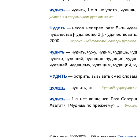
чудить
— чудить, 1 е л. не употр., чудиш
ударения в современном русском языке
Чудить
— несов. неперех. разг. Быть чуда
чудачества [чудачество 2.]; чудачествоват
2000 …
Современный толковый словарь русского
чудить
— чудить, чужу, чудим, чудишь, чуди
чудите, чудящий, чудящая, чудящее, чудя
чудящей, чудящему, чудящим, чудящий,
ЧУДИТЬ
— острить, вызывать смех слов
чудить
— чуд ить, ит …
Русский орфографиче
чудить
— 1 л. нет, дишь; нсв. Разг. Сове
Хватит ч.! Чудишь по прежнему? …
Энцикл
© Академик, 2000-2026
Обратная связь:
Техподдерж