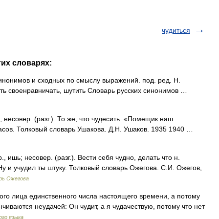
чудиться
гих словарях:
инонимов и сходных по смыслу выражений. под. ред. Н.
дить своенравничать, шутить Словарь русских синонимов …
 несовер. (разг.). То же, что чудесить. «Помещик наш
асов. Толковый словарь Ушакова. Д.Н. Ушаков. 1935 1940 …
 ишь; несовер. (разг.). Вести себя чудно, делать что н.
. Ну и учудил ты штуку. Толковый словарь Ожегова. С.И. Ожегов,
рь Ожегова
вого лица единственного числа настоящего времени, а потому
нчиваются неудачей: Он чудит, а я чудачествую, потому что нет
ого языка