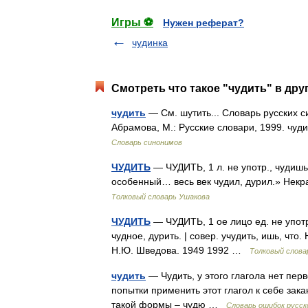
Игры ⚽
Нужен реферат?
чудинка
Смотреть что такое "чудить" в дру
чудить
— См. шутить... Словарь русских с
Абрамова, М.: Русские словари, 1999. чу
Словарь синонимов
ЧУДИТЬ
— ЧУДИТЬ, 1 л. не употр., чудишь,
особенный… весь век чудил, дурил.» Некр
Толковый словарь Ушакова
ЧУДИТЬ
— ЧУДИТЬ, 1 ое лицо ед. не употр.,
чудное, дурить. | совер. учудить, ишь, что
Н.Ю. Шведова. 1949 1992 …
Толковый слова
чудить
— Чудить, у этого глагола нет пер
попытки применить этот глагол к себе зака
такой формы – чудю …
Словарь ошибок русск