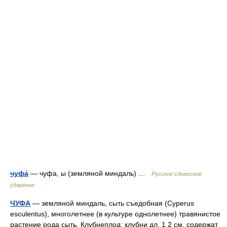
чуфа́
— чуфа, ы (земляной миндаль) …
Русское словесное
ударение
ЧУФА
— земляной миндаль, сыть съедобная (Cyperus
esculentus), многолетнее (в культуре однолетнее) травянистое
растение рода сыть. Клубнеплод; клубни дл. 1 2 см, содержат