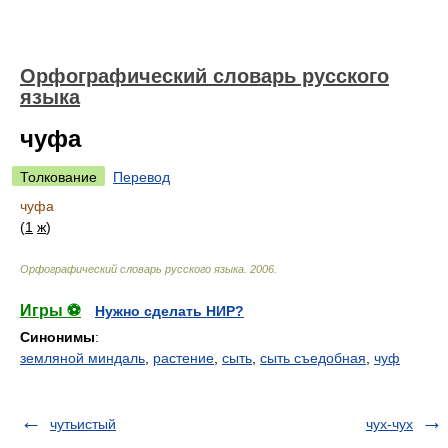
Орфографический словарь русского
языка
чуфа
Толкование
Перевод
чуфа
(
1
ж
)
Орфографический словарь русского языка
.
2006
.
Игры ⚽
Нужно сделать НИР?
Синонимы
:
земляной миндаль
,
растение
,
сыть
,
сыть съедобная
,
чуф
чутьистый
чух-чух