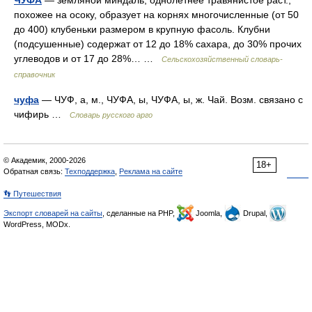
ЧУФА
— земляной миндаль, однолетнее травянистое раст.,
похожее на осоку, образует на корнях многочисленные (от 50
до 400) клубеньки размером в крупную фасоль. Клубни
(подсушенные) содержат от 12 до 18% сахара, до 30% прочих
углеводов и от 17 до 28%… …
Сельскохозяйственный словарь-
справочник
чуфа
— ЧУФ, а, м., ЧУФА, ы, ЧУФА, ы, ж. Чай. Возм. связано с
чифирь …
Словарь русского арго
© Академик, 2000-2026
18+
Обратная связь:
Техподдержка
,
Реклама на сайте
👣 Путешествия
Экспорт словарей на сайты
, сделанные на PHP,
Joomla,
Drupal,
WordPress, MODx.