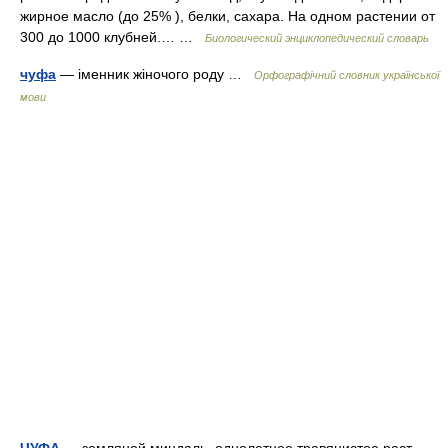
жирное масло (до 25% ), белки, сахара. На одном растении от
300 до 1000 клубней.… …
Биологический энциклопедический словарь
чуфа
— іменник жіночого роду …
Орфографічний словник української
мови