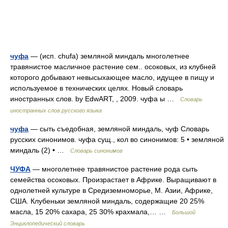
чуфа
— (исп. chufa) земляной миндаль многолетнее
травянистое масличное растение сем.. осоковых, из клубней
которого добывают невысыхающее масло, идущее в пищу и
используемое в технических целях. Новый словарь
иностранных слов. by EdwART, , 2009. чуфа ы …
Словарь
иностранных слов русского языка
чуфа
— сыть съедобная, земляной миндаль, чуф Словарь
русских синонимов. чуфа сущ., кол во синонимов: 5 • земляной
миндаль (2) • …
Словарь синонимов
ЧУФА
— многолетнее травянистое растение рода сыть
семейства осоковых. Произрастает в Африке. Выращивают в
однолетней культуре в Средиземноморье, М. Азии, Африке,
США. Клубеньки земляной миндаль, содержащие 20 25%
масла, 15 20% сахара, 25 30% крахмала,… …
Большой
Энциклопедический словарь