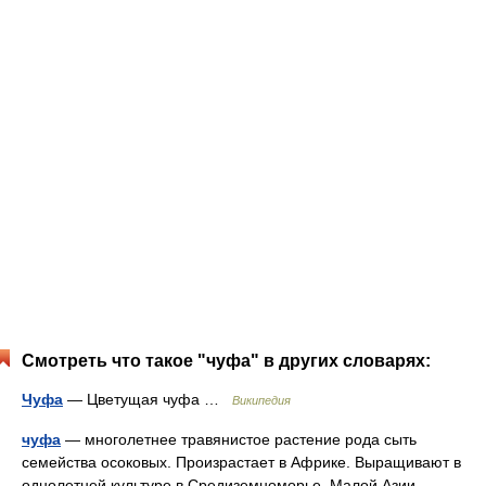
Смотреть что такое "чуфа" в других словарях:
Чуфа
— Цветущая чуфа …
Википедия
чуфа
— многолетнее травянистое растение рода сыть
семейства осоковых. Произрастает в Африке. Выращивают в
однолетней культуре в Средиземноморье, Малой Азии,