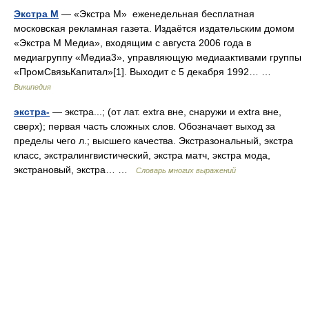
Экстра М
— «Экстра М» еженедельная бесплатная
московская рекламная газета. Издаётся издательским домом
«Экстра М Медиа», входящим с августа 2006 года в
медиагруппу «Медиа3», управляющую медиаактивами группы
«ПромСвязьКапитал»[1]. Выходит с 5 декабря 1992… …
Википедия
экстра-
— экстра...; (от лат. extra вне, снаружи и extra вне,
сверх); первая часть сложных слов. Обозначает выход за
пределы чего л.; высшего качества. Экстразональный, экстра
класс, экстралингвистический, экстра матч, экстра мода,
экстрановый, экстра… …
Словарь многих выражений