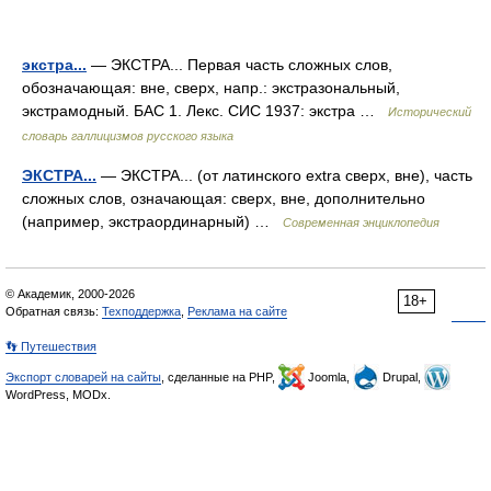
экстра...
— ЭКСТРА... Первая часть сложных слов,
обозначающая: вне, сверх, напр.: экстразональный,
экстрамодный. БАС 1. Лекс. СИС 1937: экстра …
Исторический
словарь галлицизмов русского языка
ЭКСТРА...
— ЭКСТРА... (от латинского extra сверх, вне), часть
сложных слов, означающая: сверх, вне, дополнительно
(например, экстраординарный) …
Современная энциклопедия
© Академик, 2000-2026
18+
Обратная связь:
Техподдержка
,
Реклама на сайте
👣 Путешествия
Экспорт словарей на сайты
, сделанные на PHP,
Joomla,
Drupal,
WordPress, MODx.