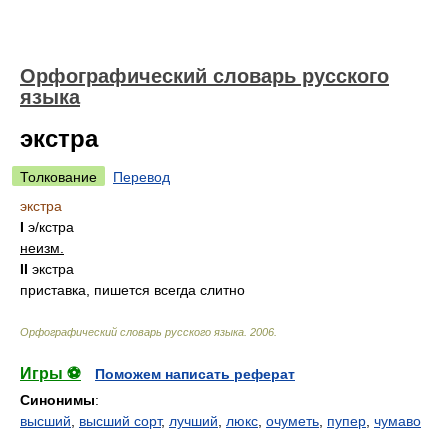
Орфографический словарь русского
языка
экстра
Толкование
Перевод
экстра
I
э/
кстра
неизм.
II
экстра
приставка, пишется всегда слитно
Орфографический словарь русского языка
.
2006
.
Игры ⚽
Поможем написать реферат
Синонимы
:
высший
,
высший сорт
,
лучший
,
люкс
,
очуметь
,
пупер
,
чумаво