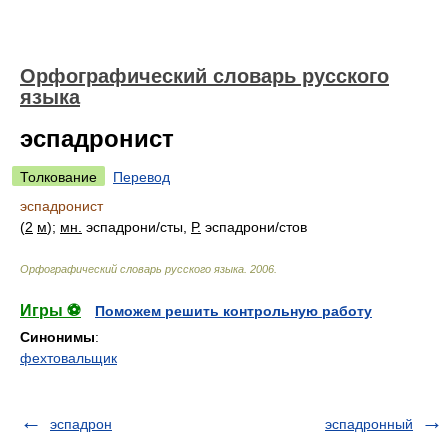
Орфографический словарь русского
языка
эспадронист
Толкование
Перевод
эспадронист
(
2
м
);
мн.
эспадрон
и/
сты,
Р.
эспадрон
и/
стов
Орфографический словарь русского языка
.
2006
.
Игры ⚽
Поможем решить контрольную работу
Синонимы
:
фехтовальщик
эспадрон
эспадронный