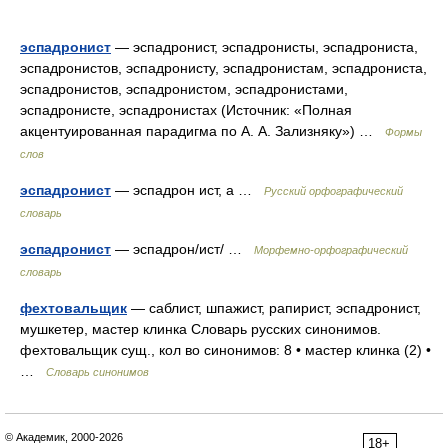
эспадронист
— эспадронист, эспадронисты, эспадрониста,
эспадронистов, эспадронисту, эспадронистам, эспадрониста,
эспадронистов, эспадронистом, эспадронистами,
эспадронисте, эспадронистах (Источник: «Полная
акцентуированная парадигма по А. А. Зализняку») …
Формы
слов
эспадронист
— эспадрон ист, а …
Русский орфографический
словарь
эспадронист
— эспадрон/ист/ …
Морфемно-орфографический
словарь
фехтовальщик
— саблист, шпажист, рапирист, эспадронист,
мушкетер, мастер клинка Словарь русских синонимов.
фехтовальщик сущ., кол во синонимов: 8 • мастер клинка (2) •
…
Словарь синонимов
© Академик, 2000-2026
18+